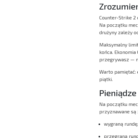
Zrozumien
Counter-Strike 2 
Na początku mecz
drużyny zależy od
Maksymalny limit
końca. Ekonomia 
przegrywasz — m
Warto pamiętać: 
piątki.
Pieniądze
Na początku mecz
przyznawane są 
wygraną rundę
przegraną rund