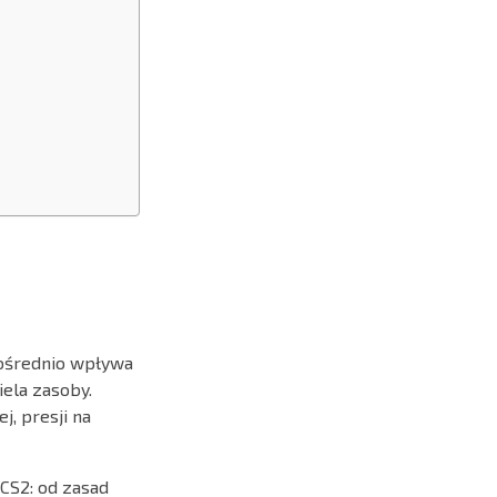
pośrednio wpływa
iela zasoby.
j, presji na
S2: od zasad