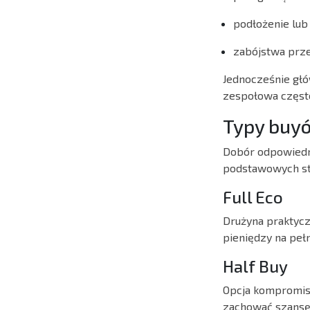
podłożenie lub
zabójstwa prz
Jednocześnie głó
zespołowa często
Typy buyó
Dobór odpowiedni
podstawowych str
Full Eco
Drużyna praktycz
pieniędzy na peł
Half Buy
Opcja kompromiso
zachować szansę 