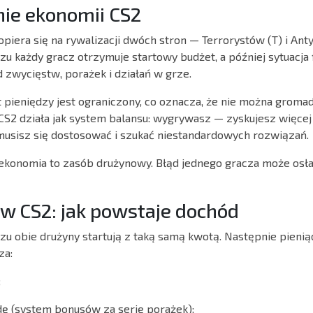
ie ekonomii CS2
opiera się na rywalizacji dwóch stron — Terrorystów (T) i Ant
u każdy gracz otrzymuje startowy budżet, a później sytuacja
 zwycięstw, porażek i działań w grze.
 pieniędzy jest ograniczony, co oznacza, że nie można groma
CS2 działa jak system balansu: wygrywasz — zyskujesz więcej
usisz się dostosować i szukać niestandardowych rozwiązań.
ekonomia to zasób drużynowy. Błąd jednego gracza może osłab
 w CS2: jak powstaje dochód
u obie drużyny startują z taką samą kwotą. Następnie pieni
za:
;
ę (system bonusów za serię porażek);