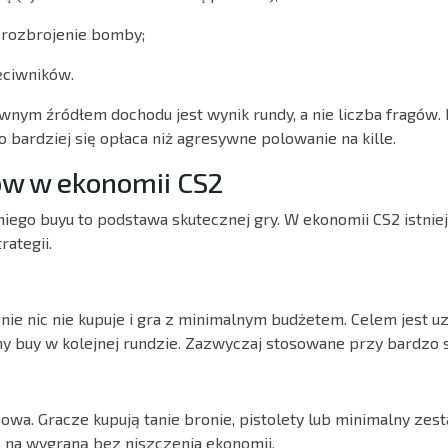
 rozbrojenie bomby;
eciwników.
wnym źródłem dochodu jest wynik rundy, a nie liczba fragów. 
 bardziej się opłaca niż agresywne polowanie na kille.
w w ekonomii CS2
ego buyu to podstawa skutecznej gry. W ekonomii CS2 istniej
ategii.
nie nic nie kupuje i gra z minimalnym budżetem. Celem jest u
ny buy w kolejnej rundzie. Zazwyczaj stosowane przy bardzo s
wa. Gracze kupują tanie bronie, pistolety lub minimalny zes
na wygraną bez niszczenia ekonomii.