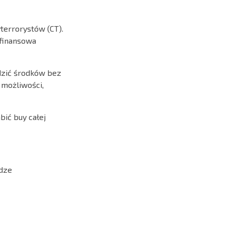
yterrorystów (CT).
 finansowa
dzić środków bez
 możliwości,
ić buy całej
ądze