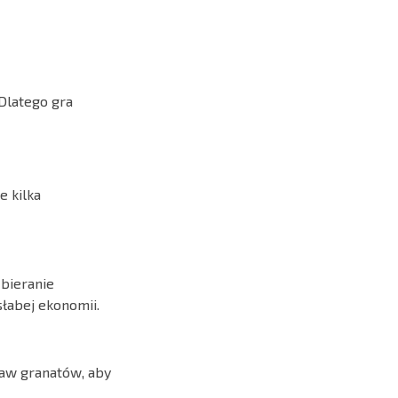
Dlatego gra
e kilka
zbieranie
łabej ekonomii.
taw granatów, aby