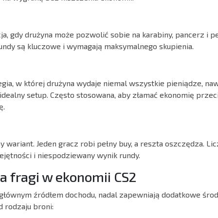
ja, gdy drużyna może pozwolić sobie na karabiny, pancerz i p
rundy są kluczowe i wymagają maksymalnego skupienia.
ia, w której drużyna wydaje niemal wszystkie pieniądze, nawe
 idealny setup. Często stosowana, aby złamać ekonomię przec
ę.
ny wariant. Jeden gracz robi pełny buy, a reszta oszczędza. Lic
ejętności i niespodziewany wynik rundy.
a fragi w ekonomii CS2
ą głównym źródłem dochodu, nadal zapewniają dodatkowe środ
 rodzaju broni: