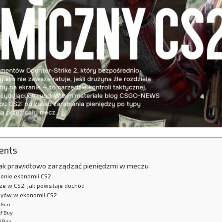
ents
jak prawidłowo zarządzać pieniędzmi w meczu
enie ekonomii CS2
ze w CS2: jak powstaje dochód
uyów w ekonomii CS2
l Eco
f Buy
l Buy