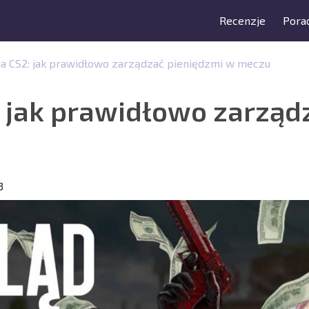
Recenzje
Porad
a CS2: jak prawidłowo zarządzać pieniędzmi w meczu
 jak prawidłowo zarząd
3