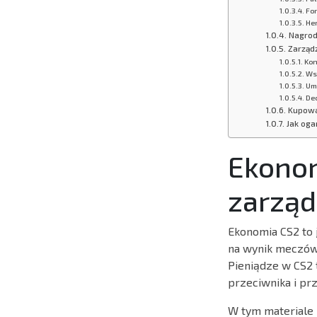
Fo
He
Nagrod
Zarząd
Kon
Ws
Um
De
Kupowa
Jak oga
Ekonom
zarząd
Ekonomia CS2 to
na wynik meczów. 
Pieniądze w CS2 t
przeciwnika i pr
W tym materiale