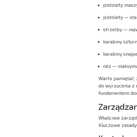
pistolety mas
pistolety — st
strzelby — naj
karabiny sztu
karabiny snajp
nóż — maksymal
Warto pamiętać: 
do wyrzucenia z 
fundamentem do
Zarządzan
Właściwe zarząd
Kluczowe zasady