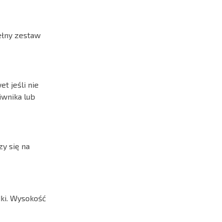
ełny zestaw
t jeśli nie
iwnika lub
zy się na
ki. Wysokość