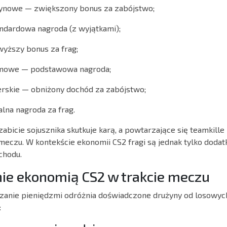
zynowe — zwiększony bonus za zabójstwo;
andardowa nagroda (z wyjątkami);
wyższy bonus za frag;
rmowe — podstawowa nagroda;
erskie — obniżony dochód za zabójstwo;
na nagroda za frag.
zabicie sojusznika skutkuje karą, a powtarzające się teamkil
meczu. W kontekście ekonomii CS2 fragi są jednak tylko dodatk
chodu.
ie ekonomią CS2 w trakcie meczu
zanie pieniędzmi odróżnia doświadczone drużyny od losowyc
: