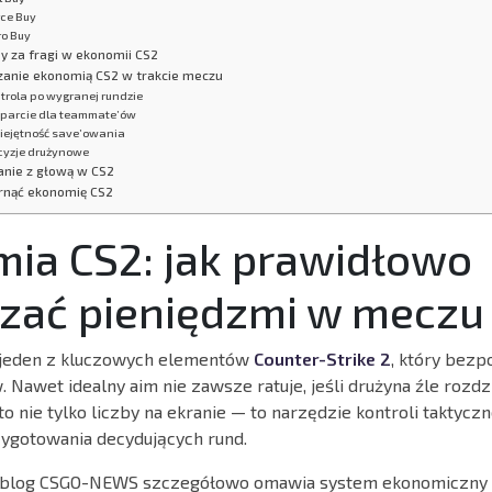
rce Buy
ro Buy
y za fragi w ekonomii CS2
zanie ekonomią CS2 w trakcie meczu
trola po wygranej rundzie
parcie dla teammate’ów
iejętność save’owania
cyzje drużynowe
nie z głową w CS2
rnąć ekonomię CS2
ia CS2: jak prawidłowo
zać pieniędzmi w meczu
 jeden z kluczowych elementów
Counter-Strike 2
, który bez
Nawet idealny aim nie zawsze ratuje, jeśli drużyna źle rozdz
o nie tylko liczby na ekranie — to narzędzie kontroli taktyczne
zygotowania decydujących rund.
 blog CSGO-NEWS szczegółowo omawia system ekonomiczny C