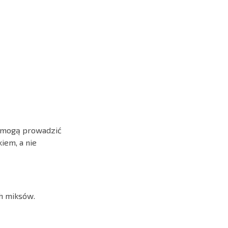
le mogą prowadzić
iem, a nie
h miksów.