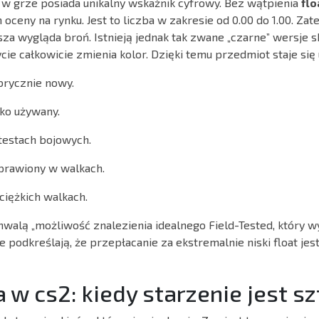
w grze posiada unikalny wskaźnik cyfrowy. Bez wątpienia
flo
oceny na rynku. Jest to liczba w zakresie od 0.00 do 1.00. Za
sza wygląda broń. Istnieją jednak tak zwane „czarne” wersje s
e całkowicie zmienia kolor. Dzięki temu przedmiot staje się u
rycznie nowy.
ko używany.
testach bojowych.
rawiony w walkach.
ciężkich walkach.
walą „możliwość znalezienia idealnego Field-Tested, który w
e podkreślają, że przepłacanie za ekstremalnie niski float jes
a w cs2: kiedy starzenie jest s