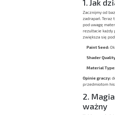
1. Jak d
Zacznijmy od baz
zadrapań. Teraz 
pod uwagę materi
rezultacie każdy 
zwiększa się pod
Paint Seed:
Ok
Shader Quality
Material Type
Opinie graczy:
do
przedmiotom histo
2. Magia
ważny