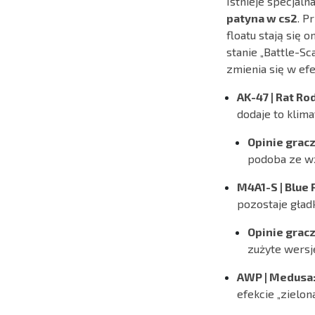
Istnieje specjaln
patyna w cs2
. P
floatu stają się 
stanie „Battle-S
zmienia się w efe
AK-47 | Rat Rod
dodaje to klima
Opinie gracz
podoba ze wz
M4A1-S | Blue
pozostaje gładk
Opinie gracz
zużyte wersj
AWP | Medusa
efekcie „zielo