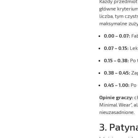
Każdy przedmiot 
główne kryterium 
liczba, tym czyst
maksymalne zużyci
0.00 – 0.07:
Fab
0.07 – 0.15:
Lek
0.15 – 0.38:
Po 
0.38 – 0.45:
Zap
0.45 – 1.00:
Po 
Opinie graczy:
ch
Minimal Wear”, al
nieuzasadnione.
3. Patyn