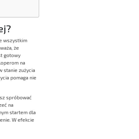
ej?
de wszystkim
uważa, że
st gotowy
eloperom na
 stanie zużycia
życia pomaga nie
cesz spróbować
zeć na
tnym startem dla
enie. W efekcie