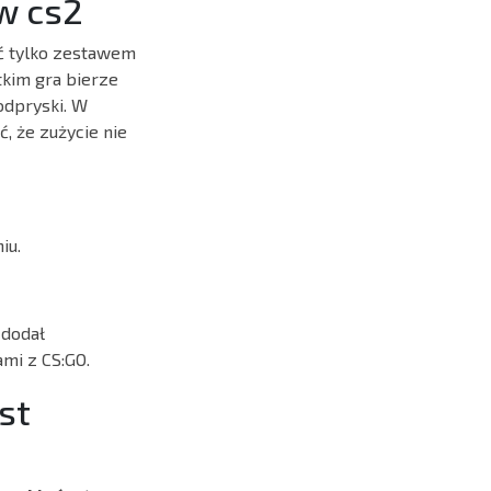
ów cs2
ć tylko zestawem
tkim gra bierze
odpryski. W
, że zużycie nie
iu.
 dodał
ami z CS:GO.
st