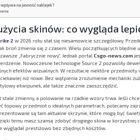
 wpływa na jasność naklejek?
zenie
użycia skinów: co wygląda lepi
rike 2
w 2026 roku stał się niesamowicie szczegółowy. Prze
jak broń zmienia się z czasem. Wielu początkujących błędnie 
o zawsze „Fabrycznie nowy”. Jednak portal
Csgo-news.com
je
ierdzenie. Nowoczesne technologie Source 2 pozwoliły dew
lnych efektów wizualnych. W rezultacie niektóre przedmioty w
ciekawiej niż nowe. Bez wątpienia zrozumienie mechaniki zu
tylowy ekwipunek, ale także znacznie zaoszczędzić.
t stale zmienny, a polowanie na rzadkie wzory trwa. Jeśli ch
yć topowy przedmiot o idealnych parametrach, polecamy zajr
Prezentowane są tam aktualne skrzynie, które mogą być świe
 Dzięki temu masz szansę zdobyć drogiego skina w korzystnej c
ie wyglądał prestiżowo bez zbędnych kosztów.