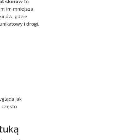
at skinów
to
tem im mniejsza
kinów, gdzie
nikatowy i drogi.
ygląda jak
t często
ztuką