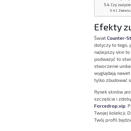
Czy zużycie
Zakonc
Efekty z
Świat
Counter-St
dotyczy to tego, 
najlepszy skin t
podważyć to stw
stworzenie unika
wyglądają nawet 
tylko zbudować s
Rynek skinów jes
szczęścia i zdob
Forcedrop.vip
. 
Twojej kolekcji.
Twój profil będz