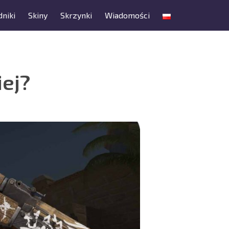
niki
Skiny
Skrzynki
Wiadomości
iej?