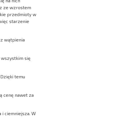
ię na nich
az ze wzrostem
takie przedmioty w
więc starzenie
ez wątpienia
e wszystkim się
 Dzięki temu
ką cenę nawet za
 i ciemniejsza. W