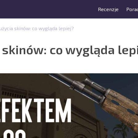
Recenzje
Porad
użycia skinów: co wygląda lepiej?
 skinów: co wygląda lep