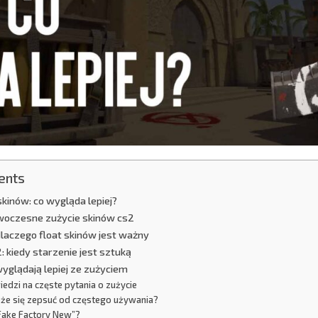
ents
skinów: co wygląda lepiej?
nowoczesne zużycie skinów cs2
 dlaczego float skinów jest ważny
: kiedy starzenie jest sztuką
 wyglądają lepiej ze zużyciem
edzi na częste pytania o zużycie
oże się zepsuć od częstego używania?
„Fake Factory New”?