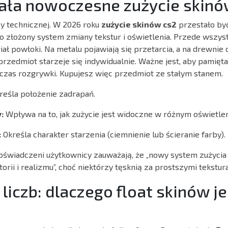
ziała nowoczesne zużycie skin
y technicznej. W 2026 roku
zużycie skinów cs2
przestało by
to złożony system zmiany tekstur i oświetlenia. Przede wszys
ał powłoki. Na metalu pojawiają się przetarcia, a na drewnie 
przedmiot starzeje się indywidualnie. Ważne jest, aby pamiętać
czas rozgrywki. Kupujesz więc przedmiot ze stałym stanem.
reśla położenie zadrapań.
:
Wpływa na to, jak zużycie jest widoczne w różnym oświetlen
:
Określa charakter starzenia (ciemnienie lub ścieranie farby).
świadczeni użytkownicy zauważają, że „nowy system zużycia
rii i realizmu”, choć niektórzy tęsknią za prostszymi tekstur
 liczb: dlaczego float skinów je