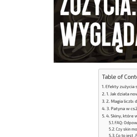
Table of Cont
Efekty zużycia 
1. Jak działa 
2. Magia liczb:
3. Patyna w cs2
4. Skiny, które
FAQ: Odpowi
Czy skin m
Co to jest 