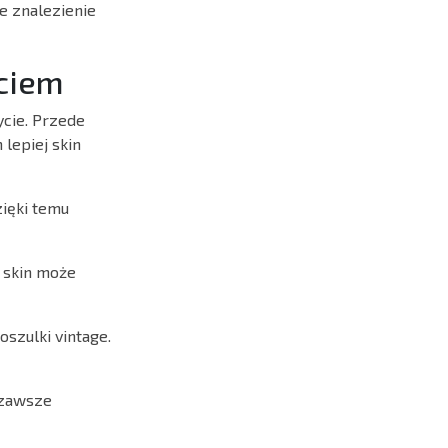
e znalezienie
yciem
ycie. Przede
lepiej skin
zięki temu
 skin może
szulki vintage.
 zawsze