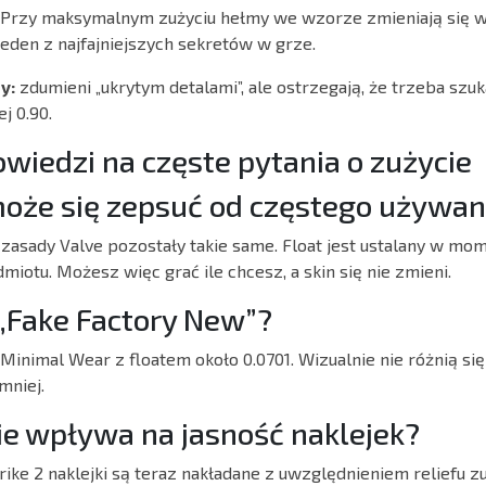
Przy maksymalnym zużyciu hełmy we wzorze zmieniają się w
 jeden z najfajniejszych sekretów w grze.
y:
zdumieni „ukrytym detalami”, ale ostrzegają, że trzeba szu
j 0.90.
wiedzi na częste pytania o zużycie
może się zepsuć od częstego używan
 zasady Valve pozostały takie same. Float jest ustalany w mo
iotu. Możesz więc grać ile chcesz, a skin się nie zmieni.
 „Fake Factory New”?
 Minimal Wear z floatem około 0.0701. Wizualnie nie różnią si
mniej.
ie wpływa na jasność naklejek?
rike 2 naklejki są teraz nakładane z uwzględnieniem reliefu z