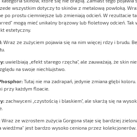
a kategoria skinów, które się nie drapią. Zamiast tego pojawia s
rzede wszystkim dotyczy to skinów z metalową powłoką. Wr
one po prostu ciemniejsze lub zmieniają odcień. W rezultacie 
carred” mogą mieć unikalny brązowy lub fioletowy odcień. Tak 
kt estetyczny.
:
Wraz ze zużyciem pojawia się na nim więcej rdzy i brudu. B
tu.
y:
uwielbiają „efekt starego rzęcha”, ale zauważają, że skin ni
ględu na swoje niechlujstwo.
 Phosphor:
Tutaj nie ma zadrapań, jedynie zmiana głębi koloru.
i przy każdym floacie.
y:
zachwyceni „czystością i blaskiem”, ale skarżą się na wyso
e.
:
Wraz ze wzrostem zużycia Gorgona staje się bardziej zielona
na wiedźma” jest bardzo wysoko ceniona przez kolekcjonerów.