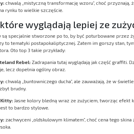
y:
chwalą „mistyczną transformację wzoru”, choć przyznają, ż
 na rynku to wielkie szczęście.
, które wyglądają lepiej ze zuż
y są specjalnie stworzone po to, by być poturbowane przez ż
y to tematyki postapokaliptycznej. Zatem im gorszy stan, tym 
ora. Oto top 3 takie przykłady:
teland Rebel:
Zadrapania tutaj wyglądają jak część graffiti. D
je, lecz dopełnia ogólny obraz.
y:
chwalą „buntowniczego ducha”, ale zauważają, że w świetle
zbyt brudny.
Kitty:
Jasne kolory bledną wraz ze zużyciem, tworząc efekt ko
jest to bardzo stylowe.
y:
zachwyceni „oldskulowym klimatem”, choć cena tego skina
soka.