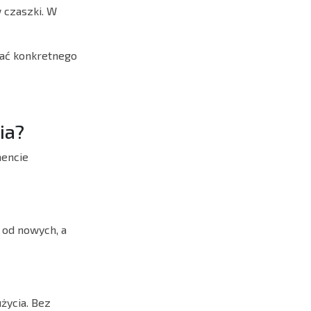
 czaszki. W
kać konkretnego
ia?
mencie
ę od nowych, a
użycia. Bez