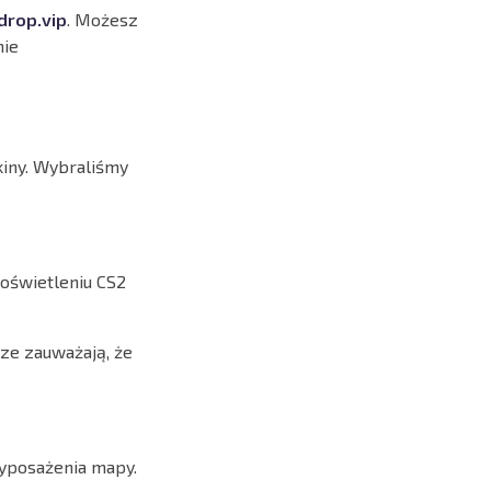
drop.vip
. Możesz
nie
kiny. Wybraliśmy
 oświetleniu CS2
cze zauważają, że
wyposażenia mapy.