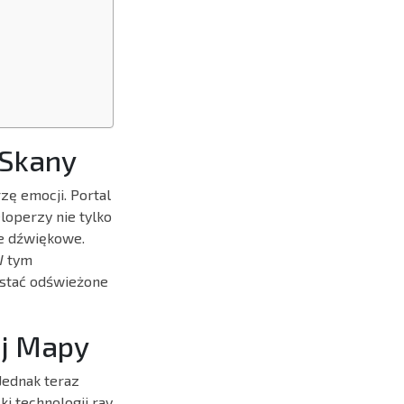
 Skany
ę emocji. Portal
operzy nie tylko
ie dźwiękowe.
W tym
ystać odświeżone
ej Mapy
Jednak teraz
i technologii ray