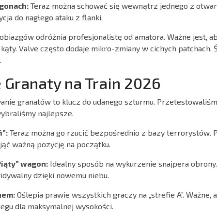
gonach:
Teraz można schować się wewnątrz jednego z otwa
cja do nagłego ataku z flanki.
obiazgów odróżnia profesjonalistę od amatora. Ważne jest, ab
ąty. Valve często dodaje mikro-zmiany w cichych patchach. Śl
.
 Granaty na Train 2026
anie granatów to klucz do udanego szturmu. Przetestowali
ybraliśmy najlepsze.
ń”:
Teraz można go rzucić bezpośrednio z bazy terrorystów. 
jąć ważną pozycję na początku.
iąty” wagon:
Idealny sposób na wykurzenie snajpera obrony. T
idywalny dzięki nowemu niebu.
hem:
Oślepia prawie wszystkich graczy na „strefie A”. Ważne, 
iegu dla maksymalnej wysokości.