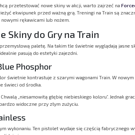
 chcą przetestować nowe skiny w akcji, warto zajrzeć na
Force
eżyć ekwipunek przed ważną grą. Treningi na Train są znacz
z nowymi rękawicami lub nożem.
e Skiny do Gry na Train
przemysłową paletę. Na takim tle świetnie wyglądają jasne s
idealnie pasują do estetyki zajezdni.
Blue Phosphor
olor świetnie kontrastuje z szarymi wagonami Train. W nowym
e świeci od środka.
Chwalą „niesamowitą głębię niebieskiego koloru”. Jednak gra
 bardzo widoczne przy złym zużyciu.
ainless
ym wykonaniu. Ten pistolet wydaje się częścią fabrycznego 