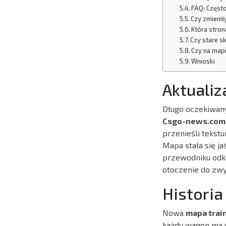
FAQ: Częst
Czy zmienił
Która stron
Czy stare s
Czy na map
Wnioski
Aktualiz
Długo oczekiwany
Csgo-news.com
przenieśli tekstu
Mapa stała się j
przewodniku odkr
otoczenie do zwy
Historia
Nowa
mapa trai
każdy wagon ma u