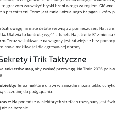
a to graczom zauważyć błyski broni wroga za rogiem. Główne
tych przestrzeni. Teraz jest mniej wizualnego bałaganu, który
cili uwagę na małe detale wewnątrz pomieszczeń. Na „strefi
ła. Ułatwia to kontrolę wyjść z tuneli. Na „strefie B” zmieniła
orm. Teraz wskakiwanie na wagony jest łatwiejsze bez pomoc
 to nowe możliwości dla agresywnej obrony.
ekrety i Trik Taktyczne
uka
sekretów map
, aby zyskać przewagę. Na Train 2026 pojawi
i.
obiekty:
Teraz niektóre drzwi w zajezdni można lekko uchyli
ą szczelinę do podglądania.
ękowe:
Na podłodze w niektórych strefach rozsypany jest żwir
 niż na betonie.