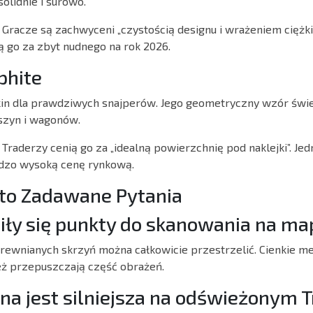
olidnie i surowo.
Gracze są zachwyceni „czystością designu i wrażeniem ciężki
ą go za zbyt nudnego na rok 2026.
phite
in dla prawdziwych snajperów. Jego geometryczny wzór świet
 szyn i wagonów.
Traderzy cenią go za „idealną powierzchnię pod naklejki”. Je
rdzo wysoką cenę rynkową.
to Zadawane Pytania
iły się punkty do skanowania na ma
 drewnianych skrzyń można całkowicie przestrzelić. Cienkie m
ż przepuszczają część obrażeń.
ona jest silniejsza na odświeżonym T