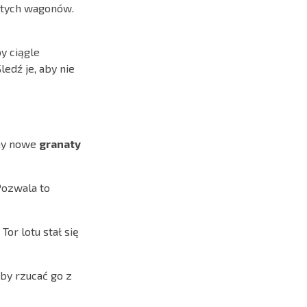
rtych wagonów.
y ciągle
edź je, aby nie
śmy nowe
granaty
Pozwala to
or lotu stał się
aby rzucać go z