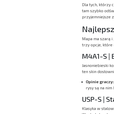
Dla tych, którzy
tam szybko odświ
przyjemniejsze 
Najlepsz
Mapa ma szarą i 
trzy opcje, które 
M4A1-S | 
Jasnoniebieski k
ten skin dosłowni
Opinie graczy:
rysy są na nim
USP-S | St
Klasyka w stalow