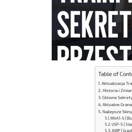
Table of Cont
Aktualizacja Tr
Historia i Zmi
Główne Sekrety 
Aktualne Grana
Najlepsze Skiny
M4A1-S | Bl
USP-S | Sta
AWP | Grap