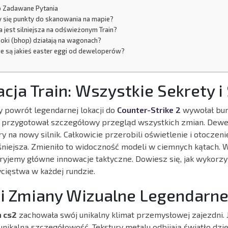
o Zadawane Pytania
y się punkty do skanowania na mapie?
a jest silniejsza na odświeżonym Train?
koki (bhop) działają na wagonach?
ie są jakieś easter eggi od deweloperów?
acja Train: Wszystkie Sekrety i
 powrót legendarnej lokacji do
Counter-Strike 2
wywołał burz
przygotował szczegółowy przegląd wszystkich zmian. Dewel
ry na nowy silnik. Całkowicie przerobili oświetlenie i otoczen
aśniejsza. Zmieniło to widoczność modeli w ciemnych kątach. 
yjemy główne innowacje taktyczne. Dowiesz się, jak wykorz
cięstwa w każdej rundzie.
 i Zmiany Wizualne Legendarn
n cs2
zachowała swój unikalny klimat przemysłowej zajezdni. 
nikalną szczegółowość. Tekstury metalu odbijają światło dzięk