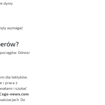
we dymy
aczęły wymagać
operów?
 pociągów. Odnosi
em dla taktyków.
 i praca z
natami i szukać
Csgo-news.com
ualizacjach. Do