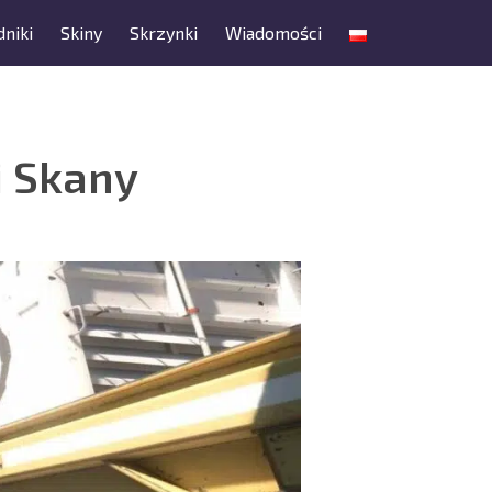
niki
Skiny
Skrzynki
Wiadomości
i Skany