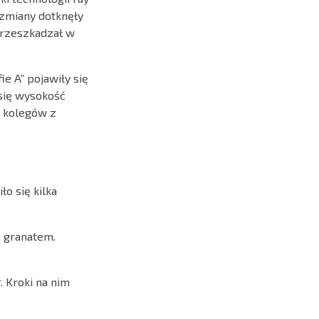
 zmiany dotknęły
 przeszkadzał w
e A” pojawiły się
 się wysokość
y kolegów z
ło się kilka
ć granatem.
. Kroki na nim