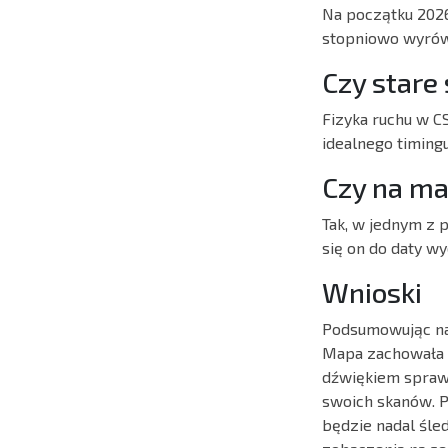
Na początku 2026
stopniowo wyrów
Czy stare
Fizyka ruchu w CS
idealnego timingu
Czy na ma
Tak, w jednym z 
się on do daty w
Wnioski
Podsumowując nas
Mapa zachowała s
dźwiękiem sprawi
swoich skanów. P
będzie nadal śled