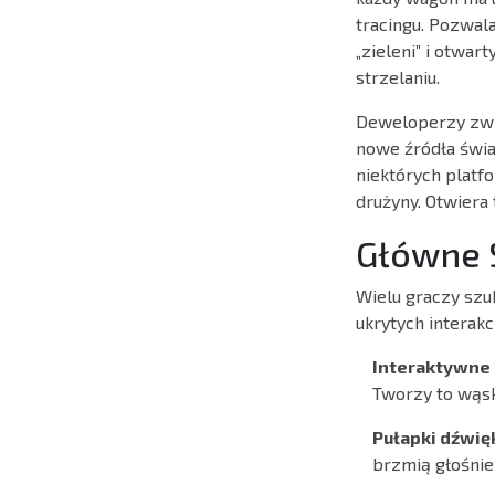
tracingu. Pozwal
„zieleni” i otwar
strzelaniu.
Deweloperzy zwró
nowe źródła świat
niektórych platf
drużyny. Otwiera
Główne S
Wielu graczy sz
ukrytych interakcj
Interaktywne 
Tworzy to wąsk
Pułapki dźwi
brzmią głośniej