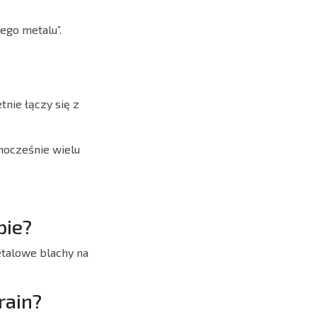
ego metalu”.
nie łączy się z
dnocześnie wielu
pie?
etalowe blachy na
rain?