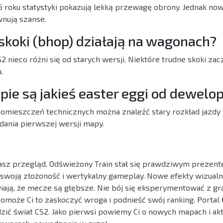
 roku statystyki pokazują lekką przewagę obrony. Jednak no
nują szanse.
 skoki (bhop) działają na wagonach?
2 nieco różni się od starych wersji. Niektóre trudne skoki z
.
pie są jakieś easter eggi od dewel
pomieszczeń technicznych można znaleźć stary rozkład jazdy
ydania pierwszej wersji mapy.
z przegląd. Odświeżony Train stał się prawdziwym prezent
woją złożoność i wertykalny gameplay. Nowe efekty wizualne
ają, że mecze są głębsze. Nie bój się eksperymentować z gra
omoże Ci to zaskoczyć wroga i podnieść swój ranking. Portal
zić świat CS2. Jako pierwsi powiemy Ci o nowych mapach i akt