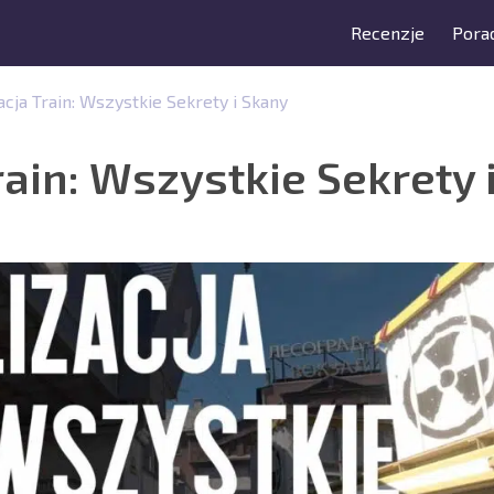
Recenzje
Porad
acja Train: Wszystkie Sekrety i Skany
rain: Wszystkie Sekrety 