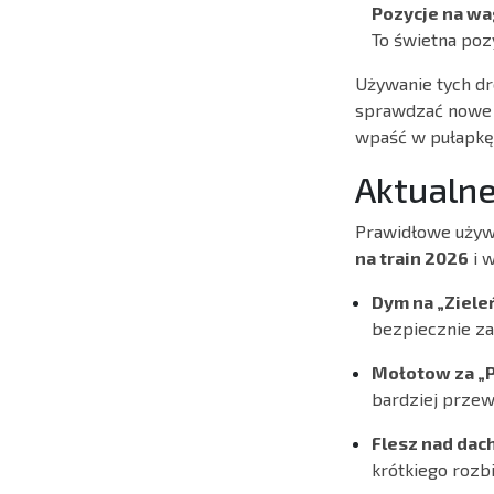
Pozycje na wa
To świetna pozy
Używanie tych dr
sprawdzać nowe k
wpaść w pułapkę
Aktualne
Prawidłowe używ
na train 2026
i w
Dym na „Ziele
bezpiecznie za
Mołotow za „P
bardziej przew
Flesz nad dac
krótkiego rozb