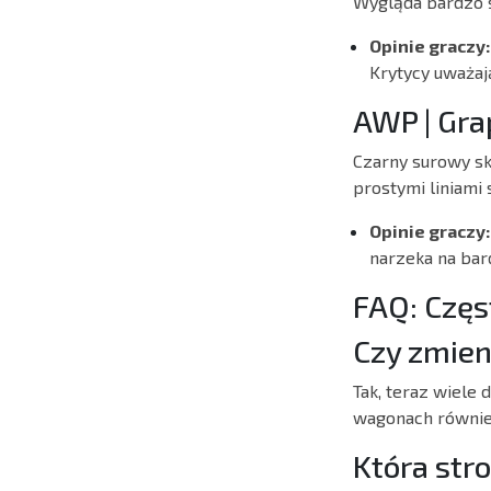
Wygląda bardzo s
Opinie graczy:
Krytycy uważaj
AWP | Gra
Czarny surowy sk
prostymi liniami
Opinie graczy:
narzeka na ba
FAQ: Częs
Czy zmien
Tak, teraz wiele
wagonach równie
Która str