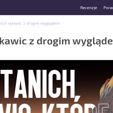
Recenzje
Porad
anich rękawic z drogim wyglądem
rękawic z drogim wygląd