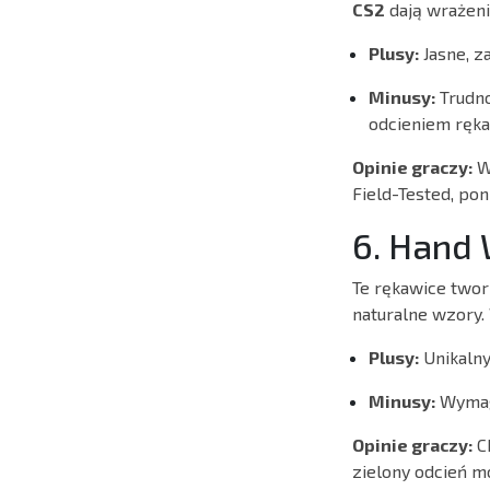
CS2
dają wrażen
Plusy:
Jasne, z
Minusy:
Trudno
odcieniem ręka
Opinie graczy:
Wi
Field-Tested, pon
6. Hand 
Te rękawice twor
naturalne wzory. 
Plusy:
Unikalny
Minusy:
Wymaga
Opinie graczy:
Ch
zielony odcień m