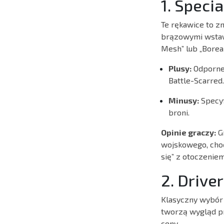
1. Speci
Te rękawice to z
brązowymi wstawk
Mesh” lub „Boreal
Plusy:
Odporne 
Battle-Scarred.
Minusy:
Specyf
broni.
Opinie graczy:
Gr
wojskowego, choć
się” z otoczeniem
2. Drive
Klasyczny wybór 
tworzą wygląd pr
ceny.