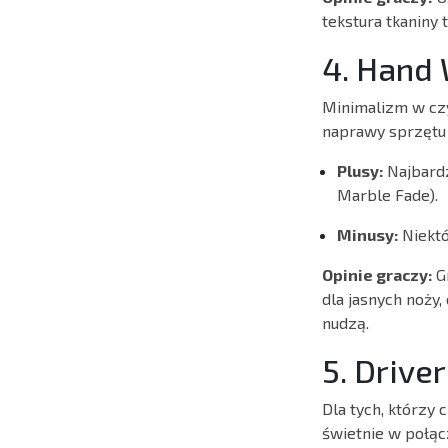
tekstura tkaniny 
4. Hand 
Minimalizm w czy
naprawy sprzętu 
Plusy:
Najbardz
Marble Fade).
Minusy:
Niektó
Opinie graczy:
Gr
dla jasnych noży,
nudzą.
5. Drive
Dla tych, którzy 
świetnie w połącz