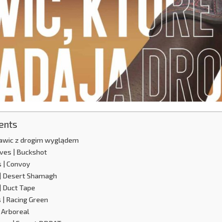
ents
ękawic z drogim wyglądem
loves | Buckshot
s | Convoy
 | Desert Shamagh
| Duct Tape
s | Racing Green
 Arboreal