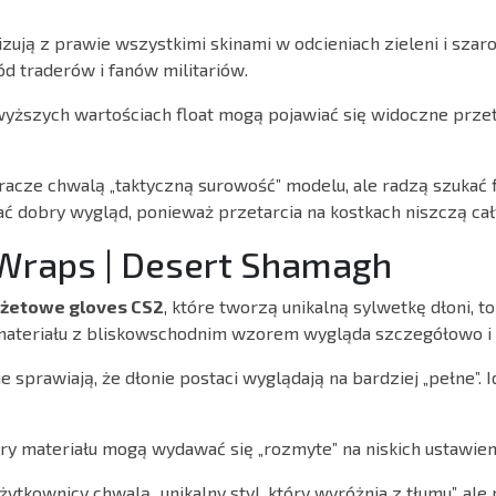
ują z prawie wszystkimi skinami w odcieniach zieleni i szaro
d traderów i fanów militariów.
yższych wartościach float mogą pojawiać się widoczne przet
acze chwalą „taktyczną surowość” modelu, ale radzą szukać 
ać dobry wygląd, ponieważ przetarcia na kostkach niszczą cały
 Wraps | Desert Shamagh
żetowe gloves CS2
, które tworzą unikalną sylwetkę dłoni, to
materiału z bliskowschodnim wzorem wygląda szczegółowo i 
 sprawiają, że dłonie postaci wyglądają na bardziej „pełne”. I
ry materiału mogą wydawać się „rozmyte” na niskich ustawien
ytkownicy chwalą „unikalny styl, który wyróżnia z tłumu”, ale 