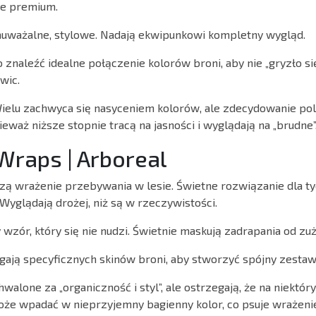
ie premium.
auważalne, stylowe. Nadają ekwipunkowi kompletny wygląd.
 znaleźć idealne połączenie kolorów broni, aby nie „gryzło si
wic.
elu zachwyca się nasyceniem kolorów, ale zdecydowanie pol
ieważ niższe stopnie tracą na jasności i wyglądają na „brudne”
Wraps | Arboreal
zą wrażenie przebywania w lesie. Świetne rozwiązanie dla tyc
Wyglądają drożej, niż są w rzeczywistości.
 wzór, który się nie nudzi. Świetnie maskują zadrapania od zuż
ją specyficznych skinów broni, aby stworzyć spójny zestaw
walone za „organiczność i styl”, ale ostrzegają, że na niektó
oże wpadać w nieprzyjemny bagienny kolor, co psuje wrażeni