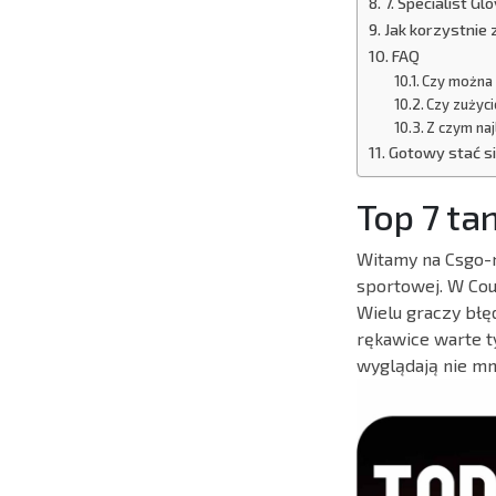
7. Specialist G
Jak korzystnie
FAQ
Czy można 
Czy zużyc
Z czym naj
Gotowy stać si
Top 7 ta
Witamy na Csgo-n
sportowej. W Cou
Wielu graczy błę
rękawice warte t
wyglądają nie mn