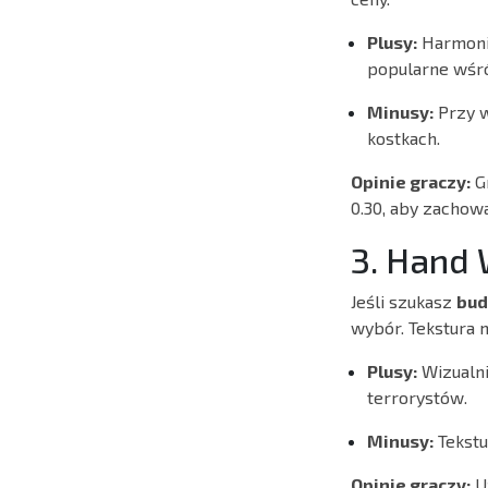
Plusy:
Harmoniz
popularne wśró
Minusy:
Przy w
kostkach.
Opinie graczy:
Gr
0.30, aby zachow
3. Hand
Jeśli szukasz
bud
wybór. Tekstura 
Plusy:
Wizualnie
terrorystów.
Minusy:
Tekstu
Opinie graczy:
Uż