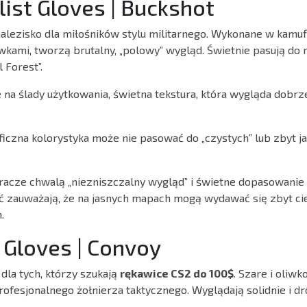
alist Gloves | Buckshot
nalezisko dla miłośników stylu militarnego. Wykonane w kamuf
ami, tworzą brutalny, „polowy” wygląd. Świetnie pasują do n
 Forest”.
na ślady użytkowania, świetna tekstura, która wygląda dobrz
iczna kolorystyka może nie pasować do „czystych” lub zbyt j
acze chwalą „niezniszczalny wygląd” i świetne dopasowanie
 zauważają, że na jasnych mapach mogą wydawać się zbyt ci
.
r Gloves | Convoy
dla tych, którzy szukają
rękawice CS2 do 100$
. Szare i oliw
ofesjonalnego żołnierza taktycznego. Wyglądają solidnie i dr