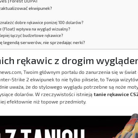
loves | Forest DDPAT
 zaktualizować ekwipunek?
znaleźć dobre rękawice poniżej 100 dolarów?
ie (Float) wpływa na wygląd wizualny?
lepiej łączyć budżetowe rękawice?
ę legendą serwerów, nie sprzedając nerki?
nich rękawic z drogim wygląd
ews.com, Twoim głównym portalu do zanurzenia się w świat e
nter-Strike 2 ekwipunek to nie tylko piksele, to Twoja wizytó
dnie uważa, że do stylowego wyglądu potrzebne są noże mot
ysiące dolarów. W rzeczywistości istnieją
tanie rękawice CS
iej efektownie niż topowe przedmioty.