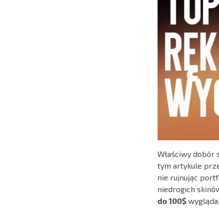
Właściwy dobór s
tym artykule prz
nie rujnując port
niedrogich skinó
do 100$
wyglądają