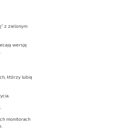
ę” z zielonym
ecają wersję
.
h, którzy lubią
ycia.
.
rych monitorach
e.