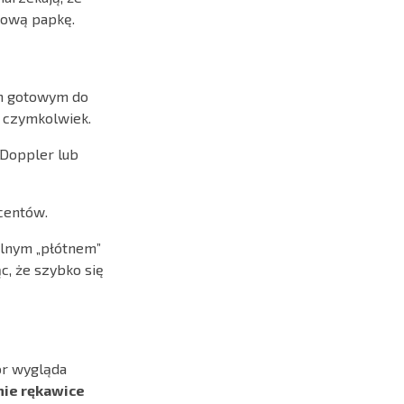
elową papkę.
em gotowym do
z czymkolwiek.
 Doppler lub
centów.
alnym „płótnem”
c, że szybko się
lor wygląda
nie rękawice