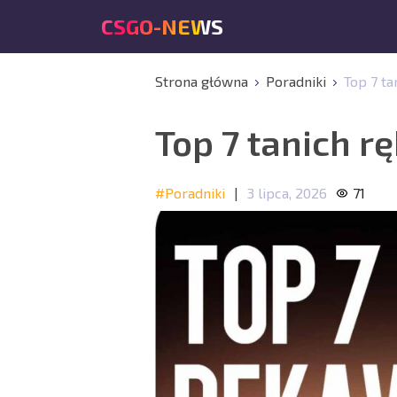
CSGO-NEWS
Strona główna
Poradniki
Top 7 t
Top 7 tanich 
#Poradniki
|
3 lipca, 2026
71