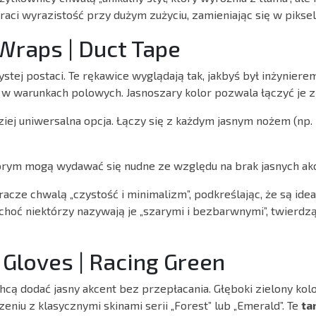
traci wyrazistość przy dużym zużyciu, zamieniając się w piks
Wraps | Duct Tape
stej postaci. Te rękawice wyglądają tak, jakbyś był inżynier
w warunkach polowych. Jasnoszary kolor pozwala łączyć je 
iej uniwersalna opcja. Łączy się z każdym jasnym nożem (np.
rym mogą wydawać się nudne ze względu na brak jasnych ak
acze chwalą „czystość i minimalizm”, podkreślając, że są ide
 choć niektórzy nazywają je „szarymi i bezbarwnymi”, twierdzą
r Gloves | Racing Green
chcą dodać jasny akcent bez przepłacania. Głęboki zielony ko
eniu z klasycznymi skinami serii „Forest” lub „Emerald”. Te
ta