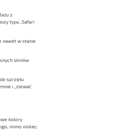
lażu z
oży typu „Safari
e nawet w stanie
asnych skinów
 do sprzętu
emne i „zlewać
kowe kolory
ogo, mimo niskiej