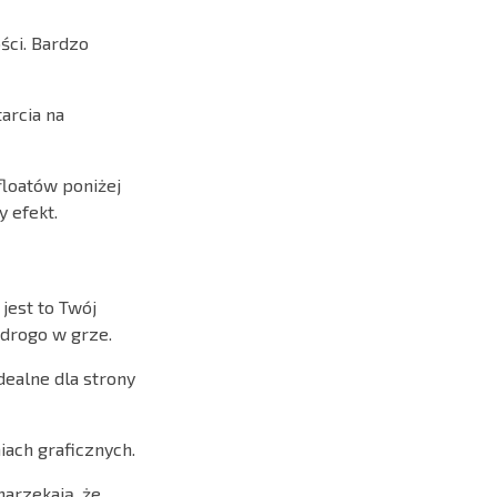
ści. Bardzo
arcia na
floatów poniżej
 efekt.
 jest to Twój
drogo w grze.
dealne dla strony
iach graficznych.
narzekają, że