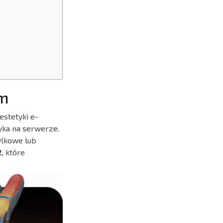
em
stetyki e-
wka na serwerze.
ylkowe lub
2
, które