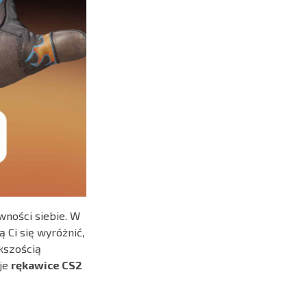
wności siebie. W
 Ci się wyróżnić,
ększością
oje
rękawice CS2