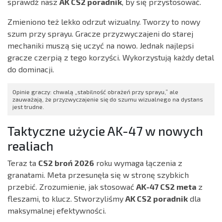
sprawdź nasz
AK CS2 poradnik
, by się przystosować.
Zmieniono też lekko odrzut wizualny. Tworzy to nowy
szum przy sprayu. Gracze przyzwyczajeni do starej
mechaniki muszą się uczyć na nowo. Jednak najlepsi
gracze czerpią z tego korzyści. Wykorzystują każdy detal
do dominacji.
Opinie graczy: chwalą „stabilność obrażeń przy sprayu,” ale
zauważają, że przyzwyczajenie się do szumu wizualnego na dystans
jest trudne.
Taktyczne użycie AK-47 w nowych
realiach
Teraz ta
CS2 broń 2026
roku wymaga łączenia z
granatami. Meta przesunęła się w stronę szybkich
przebić. Zrozumienie, jak stosować
AK-47 CS2 meta
z
fleszami, to klucz. Stworzyliśmy
AK CS2 poradnik
dla
maksymalnej efektywności.