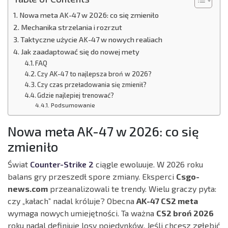
Nowa meta AK-47 w 2026: co się zmieniło
Mechanika strzelania i rozrzut
Taktyczne użycie AK-47 w nowych realiach
Jak zaadaptować się do nowej mety
FAQ
Czy AK-47 to najlepsza broń w 2026?
Czy czas przeładowania się zmienił?
Gdzie najlepiej trenować?
Podsumowanie
Nowa meta AK-47 w 2026: co się
zmieniło
Świat
Counter-Strike 2
ciągle ewoluuje. W 2026 roku
balans gry przeszedł spore zmiany. Eksperci
Csgo-
news.com
przeanalizowali te trendy. Wielu graczy pyta:
czy „kałach” nadal króluje? Obecna
AK-47 CS2 meta
wymaga nowych umiejętności. Ta ważna
CS2 broń 2026
roku nadal definiuje losy pojedynków. Jeśli chcesz zgłębić