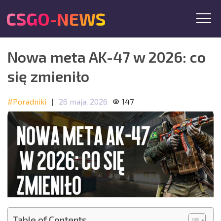
CSGO-NEWS
Nowa meta AK-47 w 2026: co
się zmieniło
#Poradniki
|
26 maja, 2026
147
Table of Contents