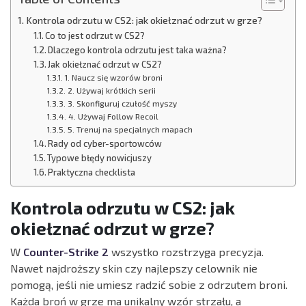
Kontrola odrzutu w CS2: jak okiełznać odrzut w grze?
Co to jest odrzut w CS2?
Dlaczego kontrola odrzutu jest taka ważna?
Jak okiełznać odrzut w CS2?
1. Naucz się wzorów broni
2. Używaj krótkich serii
3. Skonfiguruj czułość myszy
4. Używaj Follow Recoil
5. Trenuj na specjalnych mapach
Rady od cyber-sportowców
Typowe błędy nowicjuszy
Praktyczna checklista
Kontrola odrzutu w CS2: jak
okiełznać odrzut w grze?
W
Counter-Strike 2
wszystko rozstrzyga precyzja.
Nawet najdroższy skin czy najlepszy celownik nie
pomogą, jeśli nie umiesz radzić sobie z odrzutem broni.
Każda broń w grze ma unikalny wzór strzału, a