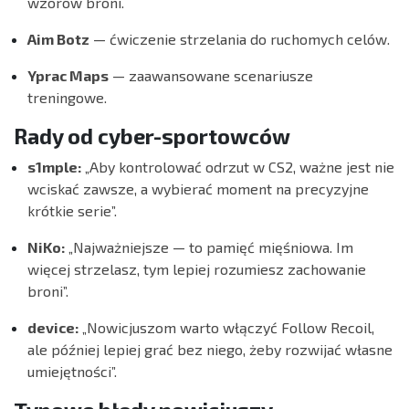
wzorów broni.
Aim Botz
— ćwiczenie strzelania do ruchomych celów.
Yprac Maps
— zaawansowane scenariusze
treningowe.
Rady od cyber-sportowców
s1mple:
„Aby kontrolować odrzut w CS2, ważne jest nie
wciskać zawsze, a wybierać moment na precyzyjne
krótkie serie”.
NiKo:
„Najważniejsze — to pamięć mięśniowa. Im
więcej strzelasz, tym lepiej rozumiesz zachowanie
broni”.
device:
„Nowicjuszom warto włączyć Follow Recoil,
ale później lepiej grać bez niego, żeby rozwijać własne
umiejętności”.