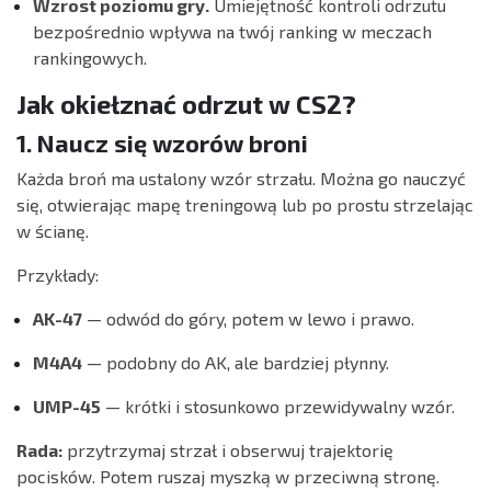
Wzrost poziomu gry.
Umiejętność kontroli odrzutu
bezpośrednio wpływa na twój ranking w meczach
rankingowych.
Jak okiełznać odrzut w CS2?
1. Naucz się wzorów broni
Każda broń ma ustalony wzór strzału. Można go nauczyć
się, otwierając mapę treningową lub po prostu strzelając
w ścianę.
Przykłady:
AK-47
— odwód do góry, potem w lewo i prawo.
M4A4
— podobny do AK, ale bardziej płynny.
UMP-45
— krótki i stosunkowo przewidywalny wzór.
Rada:
przytrzymaj strzał i obserwuj trajektorię
pocisków. Potem ruszaj myszką w przeciwną stronę.