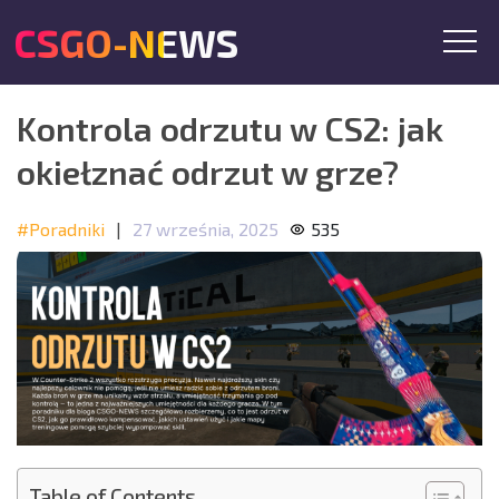
CSGO-NEWS
Kontrola odrzutu w CS2: jak
okiełznać odrzut w grze?
#Poradniki
|
27 września, 2025
535
Table of Contents