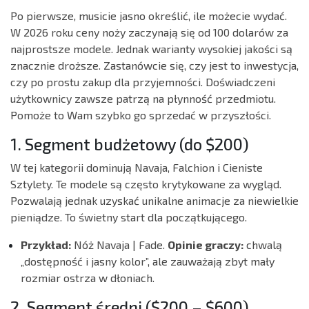
Po pierwsze, musicie jasno określić, ile możecie wydać.
W 2026 roku ceny noży zaczynają się od 100 dolarów za
najprostsze modele. Jednak warianty wysokiej jakości są
znacznie droższe. Zastanówcie się, czy jest to inwestycja,
czy po prostu zakup dla przyjemności. Doświadczeni
użytkownicy zawsze patrzą na płynność przedmiotu.
Pomoże to Wam szybko go sprzedać w przyszłości.
1. Segment budżetowy (do $200)
W tej kategorii dominują Navaja, Falchion i Cieniste
Sztylety. Te modele są często krytykowane za wygląd.
Pozwalają jednak uzyskać unikalne animacje za niewielkie
pieniądze. To świetny start dla początkującego.
Przykład:
Nóż Navaja | Fade.
Opinie graczy:
chwalą
„dostępność i jasny kolor”, ale zauważają zbyt mały
rozmiar ostrza w dłoniach.
2. Segment średni ($200 – $600)