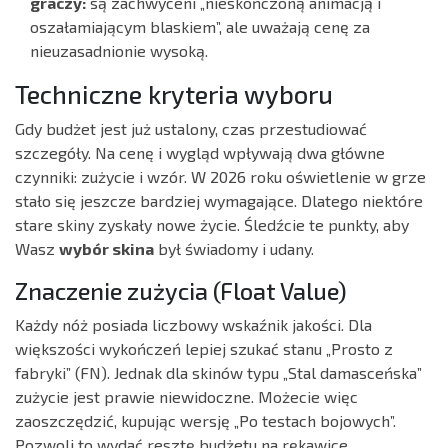
graczy:
są zachwyceni „nieskończoną animacją i
oszałamiającym blaskiem”, ale uważają cenę za
nieuzasadnionie wysoką.
Techniczne kryteria wyboru
Gdy budżet jest już ustalony, czas przestudiować
szczegóły. Na cenę i wygląd wpływają dwa główne
czynniki: zużycie i wzór. W 2026 roku oświetlenie w grze
stało się jeszcze bardziej wymagające. Dlatego niektóre
stare skiny zyskały nowe życie. Śledźcie te punkty, aby
Wasz
wybór skina
był świadomy i udany.
Znaczenie zużycia (Float Value)
Każdy nóż posiada liczbowy wskaźnik jakości. Dla
większości wykończeń lepiej szukać stanu „Prosto z
fabryki” (FN). Jednak dla skinów typu „Stal damasceńska”
zużycie jest prawie niewidoczne. Możecie więc
zaoszczędzić, kupując wersję „Po testach bojowych”.
Pozwoli to wydać resztę budżetu na rękawice.