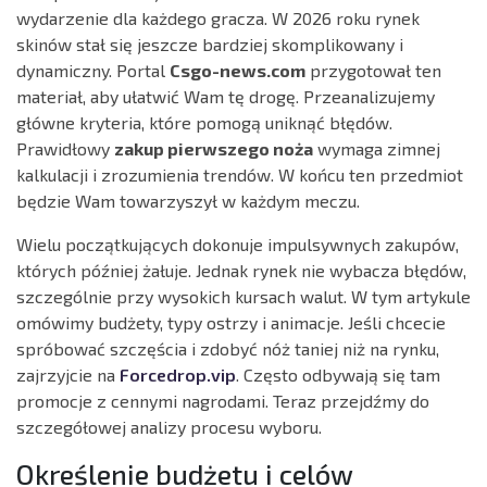
wydarzenie dla każdego gracza. W 2026 roku rynek
skinów stał się jeszcze bardziej skomplikowany i
dynamiczny. Portal
Csgo-news.com
przygotował ten
materiał, aby ułatwić Wam tę drogę. Przeanalizujemy
główne kryteria, które pomogą uniknąć błędów.
Prawidłowy
zakup pierwszego noża
wymaga zimnej
kalkulacji i zrozumienia trendów. W końcu ten przedmiot
będzie Wam towarzyszył w każdym meczu.
Wielu początkujących dokonuje impulsywnych zakupów,
których później żałuje. Jednak rynek nie wybacza błędów,
szczególnie przy wysokich kursach walut. W tym artykule
omówimy budżety, typy ostrzy i animacje. Jeśli chcecie
spróbować szczęścia i zdobyć nóż taniej niż na rynku,
zajrzyjcie na
Forcedrop.vip
. Często odbywają się tam
promocje z cennymi nagrodami. Teraz przejdźmy do
szczegółowej analizy procesu wyboru.
Określenie budżetu i celów