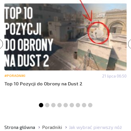
#PORADNIKI
21 lipca 06:50
Top 10 Pozycji do Obrony na Dust 2
Strona główna
Poradniki
Jak wybrać pierwszy nóż