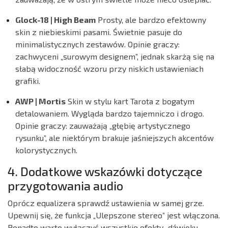
Glock-18 | High Beam
Prosty, ale bardzo efektowny
skin z niebieskimi pasami. Świetnie pasuje do
minimalistycznych zestawów.
Opinie graczy:
zachwyceni „surowym designem”, jednak skarżą się na
słabą widoczność wzoru przy niskich ustawieniach
grafiki.
AWP | Mortis
Skin w stylu kart Tarota z bogatym
detalowaniem. Wygląda bardzo tajemniczo i drogo.
Opinie graczy:
zauważają „głębię artystycznego
rysunku”, ale niektórym brakuje jaśniejszych akcentów
kolorystycznych.
4. Dodatkowe wskazówki dotyczące
przygotowania audio
Oprócz equalizera sprawdź ustawienia w samej grze.
Upewnij się, że funkcja „Ulepszone stereo” jest włączona.
Ponadto warto wyłączyć wszystkie efekty „dźwięku