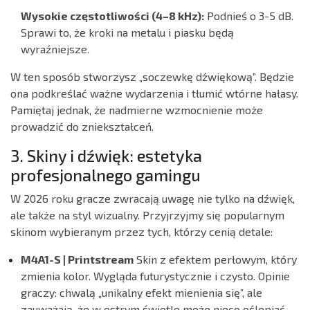
Wysokie częstotliwości (4–8 kHz):
Podnieś o 3-5 dB.
Sprawi to, że kroki na metalu i piasku będą
wyraźniejsze.
W ten sposób stworzysz „soczewkę dźwiękową”. Będzie
ona podkreślać ważne wydarzenia i tłumić wtórne hałasy.
Pamiętaj jednak, że nadmierne wzmocnienie może
prowadzić do zniekształceń.
3. Skiny i dźwięk: estetyka
profesjonalnego gamingu
W 2026 roku gracze zwracają uwagę nie tylko na dźwięk,
ale także na styl wizualny. Przyjrzyjmy się popularnym
skinom wybieranym przez tych, którzy cenią detale:
M4A1-S | Printstream
Skin z efektem perłowym, który
zmienia kolor. Wygląda futurystycznie i czysto.
Opinie
graczy:
chwalą „unikalny efekt mienienia się”, ale
zauważają, że w ostrym świetle może nieco oślepiać.