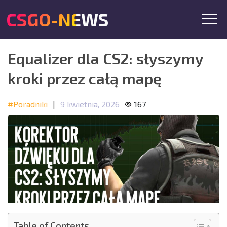
CSGO-NEWS
Equalizer dla CS2: słyszymy
kroki przez całą mapę
#Poradniki
|
9 kwietnia, 2026
167
Table of Contents