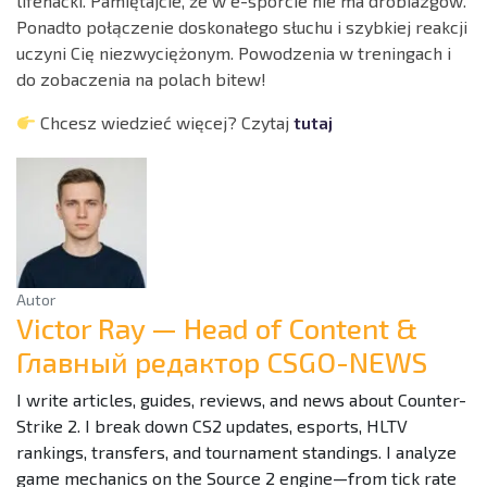
lifehacki. Pamiętajcie, że w e-sporcie nie ma drobiazgów.
Ponadto połączenie doskonałego słuchu i szybkiej reakcji
uczyni Cię niezwyciężonym. Powodzenia w treningach i
do zobaczenia na polach bitew!
Chcesz wiedzieć więcej? Czytaj
tutaj
Autor
Victor Ray — Head of Content &
Главный редактор CSGO-NEWS
I write articles, guides, reviews, and news about Counter-
Strike 2. I break down CS2 updates, esports, HLTV
rankings, transfers, and tournament standings. I analyze
game mechanics on the Source 2 engine—from tick rate