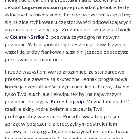
Zespół
Csgo-news.com
przeprowadził głębokie testy
aktualnych silników audio. Przede wszystkim skupiliśmy
się na zidentyfikowaniu częstotliwości odpowiadających
za poruszanie się wroga. Zrozumienie, jak działa dźwięk
w
Counter-Strike 2
, pozwala czytać grę na nowym
poziomie. W ten sposób będziesz mógł powstrzymać
wszelkie próby flankowania, zanim jeszcze zobaczysz
przeciwnika na monitorze.
Przede wszystkim warto zrozumieć, że standardowe
presety nie zawsze są skuteczne. Jednak programowa
korekcja częstotliwości czyni cuda. Jeśli chcesz, aby nie
tylko Twój słuch, ale i ekwipunek był na najwyższym
poziomie, zajrzyj na
Forcedrop.vip
. Można tam znaleźć
rzadkie skiny, które świetnie uzupełnią Twój
profesjonalny wizerunek. Ponadto wysokiej jakości
sprzęt w połączeniu z precyzyjnym dostrojeniem
sprawi, że Twoja gra będzie maksymalnie komfortowa.
Bez wątpienia pomoże Ci to szybciej piąć się w górę