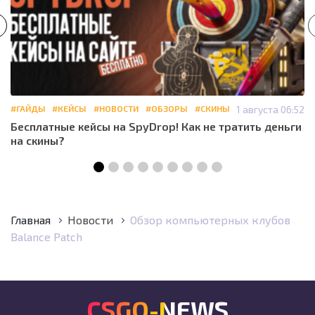
#ГАЙДЫ
#КЕЙСЫ
#НОВОСТИ
#ОБЗОРЫ
#СКИНЫ
1 августа 06:52
Бесплатные кейсы на SpyDrop! Как не тратить деньги
на скины?
Главная
Новости
Обзор компьютерных клубов
Balance Patch
CSGO-NEWS