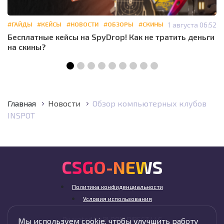
#ГАЙДЫ
#КЕЙСЫ
#НОВОСТИ
#ОБЗОРЫ
#СКИНЫ
1 августа 06:52
Бесплатные кейсы на SpyDrop! Как не тратить деньги
на скины?
Главная
Новости
Обзор компьютерных клубов
INSPOT
CSGO-NEWS
Политика конфиденциальности
Условия использования
Operated by BLOOM DIRECT LLC
Мы используем cookie, чтобы улучшить работу