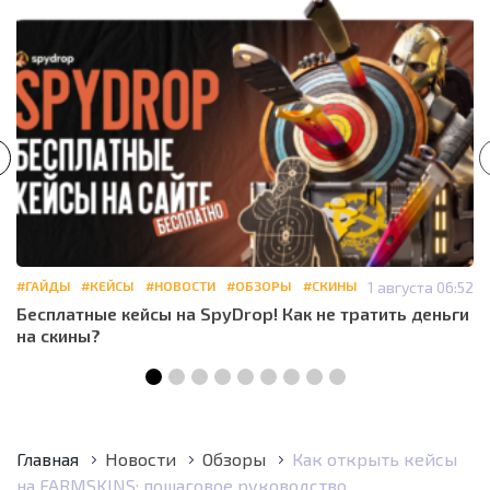
#ГАЙДЫ
#КЕЙСЫ
#НОВОСТИ
#ОБЗОРЫ
#СКИНЫ
1 августа 06:52
Бесплатные кейсы на SpyDrop! Как не тратить деньги
на скины?
Главная
Новости
Обзоры
Как открыть кейсы
на FARMSKINS: пошаговое руководство