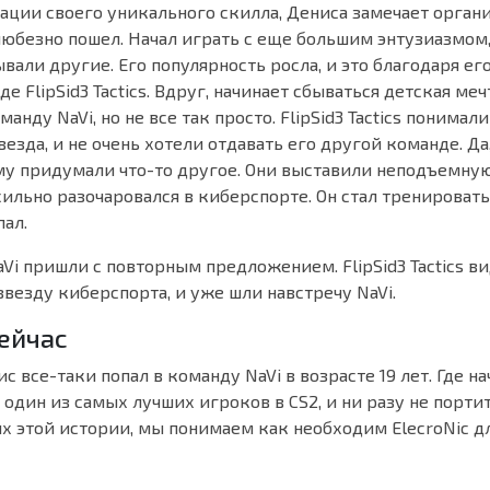
ции своего уникального скилла, Дениса замечает организ
н любезно пошел. Начал играть с еще большим энтузиазмом
зывали другие. Его популярность росла, и это благодаря ег
е FlipSid3 Tactics. Вдруг, начинает сбываться детская меч
анду NaVi, но не все так просто. FlipSid3 Tactics понимали
езда, и не очень хотели отдавать его другой команде. Да
му придумали что-то другое. Они выставили неподъемную 
 сильно разочаровался в киберспорте. Он стал тренировать
пал.
aVi пришли с повторным предложением. FlipSid3 Tactics в
везду киберспорта, и уже шли навстречу NaVi.
сейчас
ис все-таки попал в команду NaVi в возрасте 19 лет. Где н
н один из самых лучших игроков в CS2, и ни разу не порти
х этой истории, мы понимаем как необходим ElecroNic дл