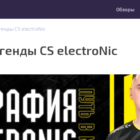
Обзоры
енды CS electroNic
енды CS electroNic