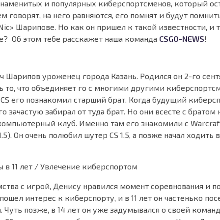
знаменитых и популярных киберспортсменов, который ост
нем говорят, на него равняются, его помнят и будут помни
Nic» Шарипове. Но как он пришел к такой известности, и 
е? Об этом тебе расскажет наша команда
CSGO-NEWS
!
 Шарипов уроженец города Казань. Родился он 2-го сентя
ь то, что объединяет го с многими другими киберспортсм
с CS его познакомил старший брат. Когда будущий кибер
его зачастую забирал от туда брат. Но они всесте с братом
компьютерный клуб. Именно там его знакомили с Warcraft 
.5). Он очень полюбил шутер CS 1.5, а позже начал ходит
 в 11 лет / Увлечение киберспортом
ства с игрой, Денису нравился момент соревнования и п
 пошел интерес к киберспорту, и в 11 лет он частенько по
. Чуть позже, в 14 лет он уже задумывался о своей команд