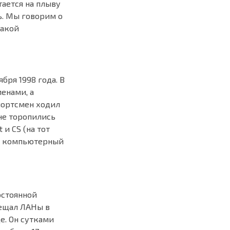
ается на плыву
ть. Мы говорим о
такой
бря 1998 года. В
енами, а
спортсмен ходил
 не торопились
и CS (на тот
ь в компьютерный
остоянной
сещал ЛАНы в
е. Он сутками