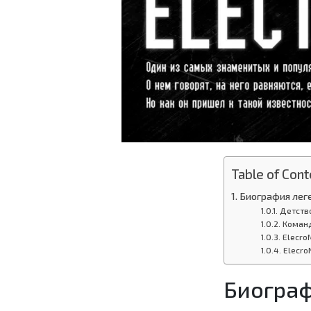
Table of Cont
Биография леге
Детств
Команд
ElecroN
Elecro
Биограф