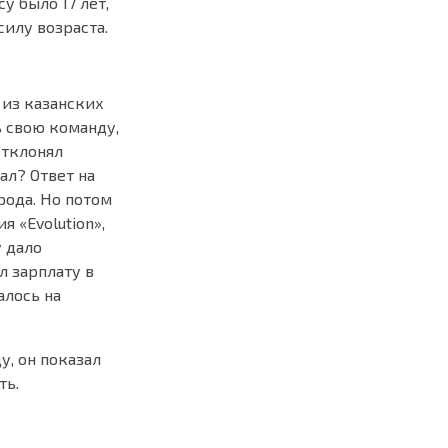
у было 17 лет,
силу возраста.
 из казанских
ь свою команду,
отклонял
ал? Ответ на
рода. Но потом
я «Evolution»,
у дало
л зарплату в
алось на
у, он показал
ть.