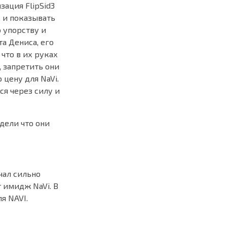
ация FlipSid3
, и показывать
о упорству и
та Дениса, его
 что в их руках
, запретить они
цену для NaVi.
ся через силу и
идели что они
ачал сильно
т имидж NaVi. В
я NAVI.