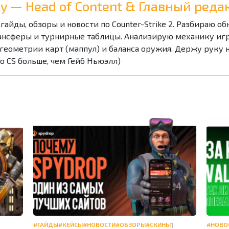
Ray — Head of Content & Главный ре
 гайды, обзоры и новости по Counter-Strike 2. Разбираю о
ансферы и турнирные таблицы. Анализирую механику игры
геометрии карт (маппул) и баланса оружия. Держу руку 
 о CS больше, чем Гейб Ньюэлл)
1
#ГАЙДЫ
#КЕЙСЫ
#НОВОСТИ
#ОБЗОРЫ
#СКИНЫ
1
#НОВО