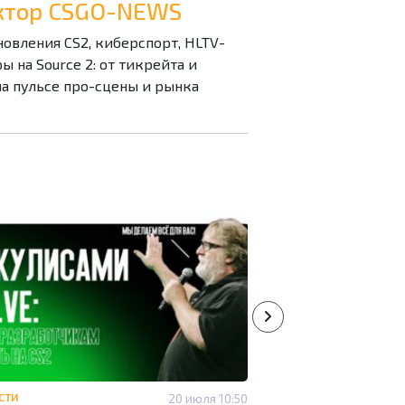
дактор CSGO-NEWS
бновления CS2, киберспорт, HLTV-
 на Source 2: от тикрейта и
на пульсе про-сцены и рынка
СТИ
20 июля 10:50
#НОВОСТИ