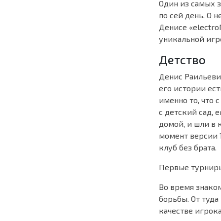
Один из самых 
по сей день. О 
Денисе «electro
уникальной игр
Детство
Денис Раильевич
его истории ест
именно то, что 
с детский сад, 
домой, и шли в 
момент версии 1
клуб без брата.
Первые турниры
Во время знаком
борьбы. От туда
качестве игрока