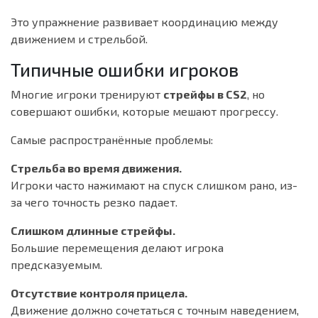
Это упражнение развивает координацию между
движением и стрельбой.
Типичные ошибки игроков
Многие игроки тренируют
стрейфы в CS2
, но
совершают ошибки, которые мешают прогрессу.
Самые распространённые проблемы:
Стрельба во время движения.
Игроки часто нажимают на спуск слишком рано, из-
за чего точность резко падает.
Слишком длинные стрейфы.
Большие перемещения делают игрока
предсказуемым.
Отсутствие контроля прицела.
Движение должно сочетаться с точным наведением,