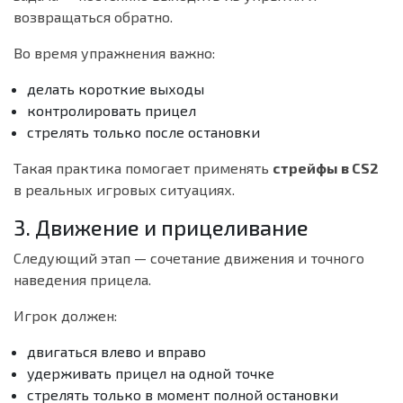
возвращаться обратно.
Во время упражнения важно:
делать короткие выходы
контролировать прицел
стрелять только после остановки
Такая практика помогает применять
стрейфы в CS2
в реальных игровых ситуациях.
3. Движение и прицеливание
Следующий этап — сочетание движения и точного
наведения прицела.
Игрок должен:
двигаться влево и вправо
удерживать прицел на одной точке
стрелять только в момент полной остановки