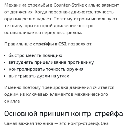
Механика стрельбы в Counter-Strike сильно зависит
от движения. Когда персонаж движется, точность
оружия резко падает. Поэтому игроки используют
технику, при которой движение быстро
останавливается перед выстрелом.
Правильные
стрейфы в CS2
позволяют:
быстро менять позицию
затруднять прицеливание противнику
контролировать точность оружия
выигрывать дуэли на углах
Именно поэтому тренировка движения считается
одним из ключевых элементов механического
скилла.
Основной принцип контр-стрейфа
Самая важная техника — это контр-стрейф. Она