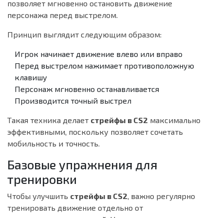
позволяет мгновенно остановить движение
персонажа перед выстрелом.
Принцип выглядит следующим образом:
Игрок начинает движение влево или вправо
Перед выстрелом нажимает противоположную
клавишу
Персонаж мгновенно останавливается
Производится точный выстрел
Такая техника делает
стрейфы в CS2
максимально
эффективными, поскольку позволяет сочетать
мобильность и точность.
Базовые упражнения для
тренировки
Чтобы улучшить
стрейфы в CS2
, важно регулярно
тренировать движение отдельно от