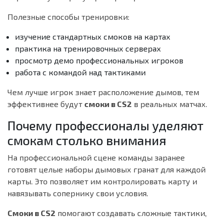
Полезные способы тренировки:
изучение стандартных смоков на картах
практика на тренировочных серверах
просмотр демо профессиональных игроков
работа с командой над тактиками
Чем лучше игрок знает расположение дымов, тем
эффективнее будут
смоки в CS2
в реальных матчах.
Почему профессионалы уделяют
смокам столько внимания
На профессиональной сцене команды заранее
готовят целые наборы дымовых гранат для каждой
карты. Это позволяет им контролировать карту и
навязывать сопернику свои условия.
Смоки в CS2
помогают создавать сложные тактики,