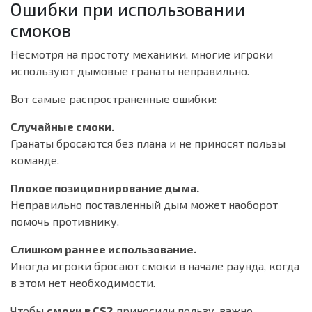
Ошибки при использовании
смоков
Несмотря на простоту механики, многие игроки
используют дымовые гранаты неправильно.
Вот самые распространенные ошибки:
Случайные смоки.
Гранаты бросаются без плана и не приносят пользы
команде.
Плохое позиционирование дыма.
Неправильно поставленный дым может наоборот
помочь противнику.
Слишком раннее использование.
Иногда игроки бросают смоки в начале раунда, когда
в этом нет необходимости.
Чтобы
смоки в CS2
приносили пользу, важно