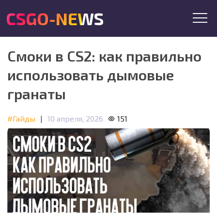
CSGO-NEWS
Смоки в CS2: как правильно
использовать дымовые
гранаты
#Гайды
|
10 апреля, 2026
151