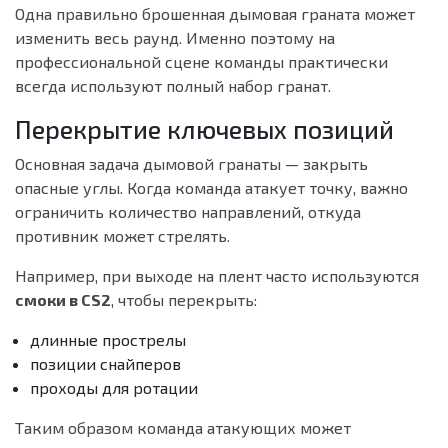
Одна правильно брошенная дымовая граната может
изменить весь раунд. Именно поэтому на
профессиональной сцене команды практически
всегда используют полный набор гранат.
Перекрытие ключевых позиций
Основная задача дымовой гранаты — закрыть
опасные углы. Когда команда атакует точку, важно
ограничить количество направлений, откуда
противник может стрелять.
Например, при выходе на плент часто используются
смоки в CS2
, чтобы перекрыть:
длинные прострелы
позиции снайперов
проходы для ротации
Таким образом команда атакующих может