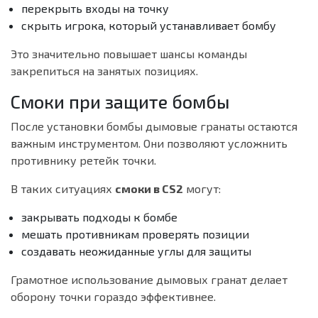
перекрыть входы на точку
скрыть игрока, который устанавливает бомбу
Это значительно повышает шансы команды
закрепиться на занятых позициях.
Смоки при защите бомбы
После установки бомбы дымовые гранаты остаются
важным инструментом. Они позволяют усложнить
противнику ретейк точки.
В таких ситуациях
смоки в CS2
могут:
закрывать подходы к бомбе
мешать противникам проверять позиции
создавать неожиданные углы для защиты
Грамотное использование дымовых гранат делает
оборону точки гораздо эффективнее.