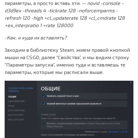
параметры, а просто вставь эти:
— novid -console -
d3d9ex -threads 4 -tickrate 128 -noforcemparms -
refresh 120 -high +cl_updaterate 128 +cl_cmdrate 128
+ex_interpratio 1 +rate 128000
-Как, и куда их вставлять?
Заходим в библиотеку Steam, жмем правой кнопкой
мыши на CS:GO, далее “Свойства”, и мы видим строку
“Параметры запуска”, именно туда и вставляешь те
параметры, которые мы расписали выше.