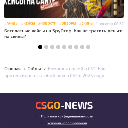
#ГАЙДЫ
#КЕЙСЫ
#НОВОСТИ
#ОБЗОРЫ
#СКИНЫ
1 августа 06:52
Бесплатные кейсы на SpyDrop! Как не тратить деньги
на скины?
Главная
Гайды
Команды ножей в CS2: Как
протестировать любой нож в CS2 в 2025 году
CSGO-NEWS
Политика конфиденциальности
Условия использования