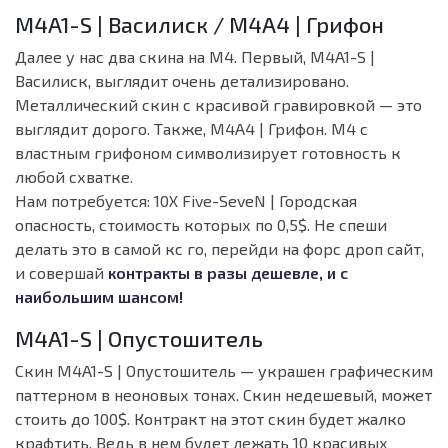
M4A1-S | Василиск / M4A4 | Грифон
Далее у нас два скина на M4. Первый, M4A1-S |
Василиск, выглядит очень детализировано.
Металлический скин с красивой гравировкой — это
выглядит дорого. Также, M4A4 | Грифон. M4 с
властным грифоном символизирует готовность к
любой схватке.
Нам потребуется: 10X Five-SeveN | Городская
опасность, стоимость которых по 0,5$. Не спеши
делать это в самой кс го, перейди на форс дроп сайт,
и совершай
контракты в разы дешевле, и с
наибольшим шансом!
M4A1-S | Опустошитель
Скин M4A1-S | Опустошитель — украшен графическим
паттерном в неоновых тонах. Скин недешевый, может
стоить до 100$. Контракт на этот скин будет жалко
крафтить. Ведь в нем будет лежать 10 красивых