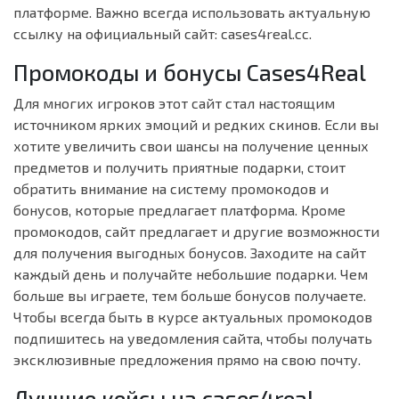
платформе. Важно всегда использовать актуальную
ссылку на официальный сайт: cases4real.cc.
Промокоды и бонусы Cases4Real
Для многих игроков этот сайт стал настоящим
источником ярких эмоций и редких скинов. Если вы
хотите увеличить свои шансы на получение ценных
предметов и получить приятные подарки, стоит
обратить внимание на систему промокодов и
бонусов, которые предлагает платформа. Кроме
промокодов, сайт предлагает и другие возможности
для получения выгодных бонусов. Заходите на сайт
каждый день и получайте небольшие подарки. Чем
больше вы играете, тем больше бонусов получаете.
Чтобы всегда быть в курсе актуальных промокодов
подпишитесь на уведомления сайта, чтобы получать
эксклюзивные предложения прямо на свою почту.
Лучшие кейсы на cases4real