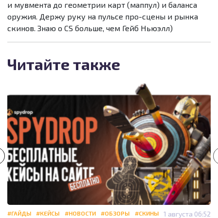
и мувмента до геометрии карт (маппул) и баланса
оружия. Держу руку на пульсе про-сцены и рынка
скинов. Знаю о CS больше, чем Гейб Ньюэлл)
Читайте также
#ГАЙДЫ
#КЕЙСЫ
#НОВОСТИ
#ОБЗОРЫ
#СКИНЫ
1 августа 06:52