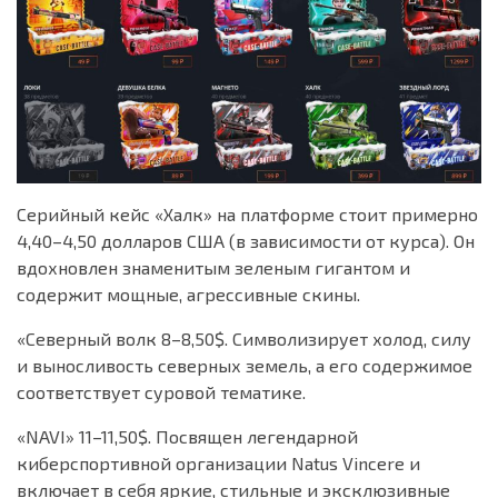
Серийный кейс «Халк» на платформе стоит примерно
4,40–4,50 долларов США (в зависимости от курса). Он
вдохновлен знаменитым зеленым гигантом и
содержит мощные, агрессивные скины.
«Северный волк 8–8,50$. Символизирует холод, силу
и выносливость северных земель, а его содержимое
соответствует суровой тематике.
«NAVI» 11–11,50$. Посвящен легендарной
киберспортивной организации Natus Vincere и
включает в себя яркие, стильные и эксклюзивные