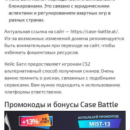
блокировками. Это связано с юридическими
аспектами и регулированием азартных игр в
разных странах.
Актуальная ссылка на сайт — https://case-battle.at/.
Из-за возможных изменений домена рекомендуется
быть внимательным при переходе на сайт, чтобы
избежать фишинговых ресурсов.
Кейс Батл предоставляет игрокам CS2
альтернативный способ получения скинов. Очень
важно помнить о рисках, связанных с подобными
сервисами. Вам нужно подходить к использованию
платформы ответственно.
Промокоды и бонусы Case Battle