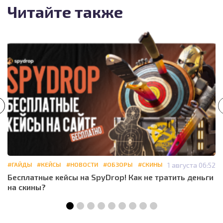
Читайте также
#ГАЙДЫ
#КЕЙСЫ
#НОВОСТИ
#ОБЗОРЫ
#СКИНЫ
1 августа 06:52
Бесплатные кейсы на SpyDrop! Как не тратить деньги
на скины?