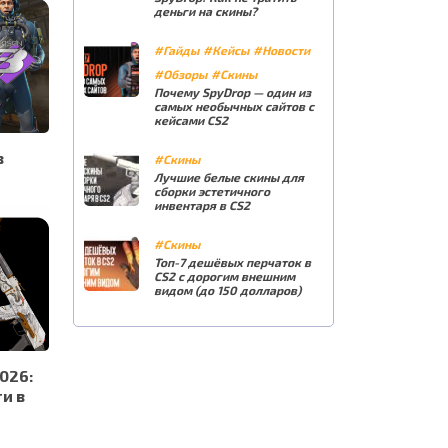
деньги на скины?
#Гайды
#Кейсы
#Новости
#Обзоры
#Скины
Почему SpyDrop — один из
самых необычных сайтов с
кейсами CS2
в
#Скины
Лучшие белые скины для
сборки эстетичного
инвентаря в CS2
#Скины
Топ-7 дешёвых перчаток в
CS2 с дорогим внешним
видом (до 150 долларов)
026:
и в