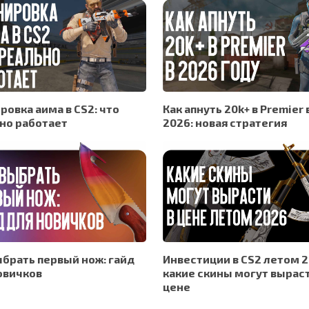
ровка аима в CS2: что
Как апнуть 20k+ в Premier 
но работает
2026: новая стратегия
ыбрать первый нож: гайд
Инвестиции в CS2 летом 2
овичков
какие скины могут выраст
цене