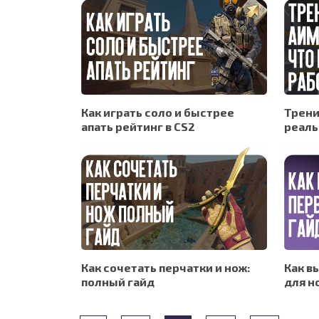
Как играть соло и быстрее
Трени
апать рейтинг в CS2
реаль
Как сочетать перчатки и нож:
Как в
полный гайд
для н