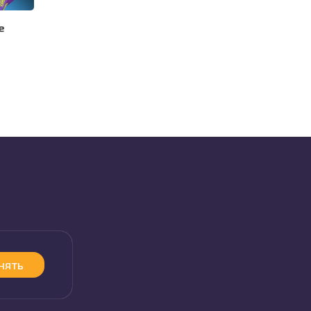
е
нять