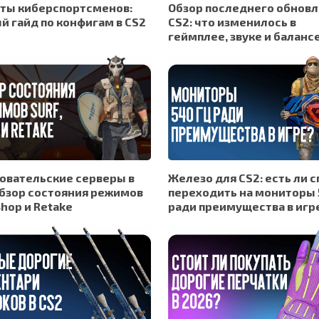
ты киберспортсменов:
Обзор последнего обнов
й гайд по конфигам в CS2
CS2: что изменилось в
геймплее, звуке и баланс
овательские серверы в
Железо для CS2: есть ли 
обзор состояния режимов
переходить на мониторы 
Bhop и Retake
ради преимущества в игр