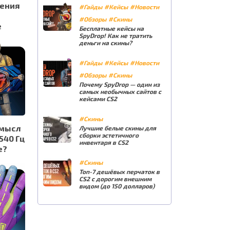
ления
#Гайды
#Кейсы
#Новости
#Обзоры
#Скины
е
Бесплатные кейсы на
SpyDrop! Как не тратить
деньги на скины?
#Гайды
#Кейсы
#Новости
#Обзоры
#Скины
Почему SpyDrop — один из
самых необычных сайтов с
кейсами CS2
#Скины
смысл
Лучшие белые скины для
сборки эстетичного
540 Гц
инвентаря в CS2
е?
#Скины
Топ-7 дешёвых перчаток в
CS2 с дорогим внешним
видом (до 150 долларов)