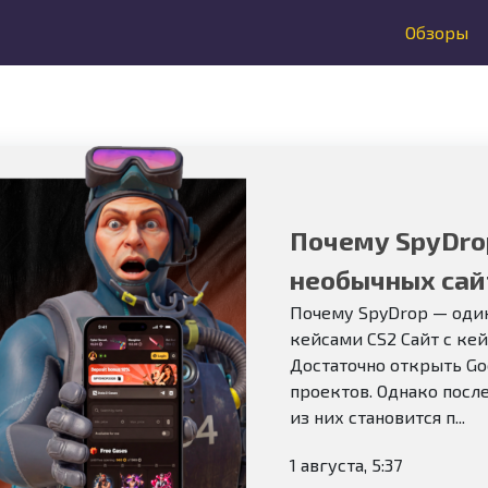
Обзоры
Почему SpyDro
необычных сай
Почему SpyDrop — один
кейсами CS2 Сайт с кей
Достаточно открыть Goo
проектов. Однако посл
из них становится п...
1 августа, 5:37