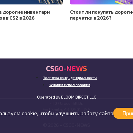
 дорогие инвентари
Стоит ли покупать дороги
ов в CS2 в 2026
перчатки в 2026?
CSGO-NEWS
Политика конфиденциальности
Условия использования
Operated by BLOOM DIRECT LLC
4107 Cruce Hill Dr,
Fort Smith, AR 72901, USA
льзуем cookie, чтобы улучшить работу сайта
При
© 2026 -
CSGO-
NEWS