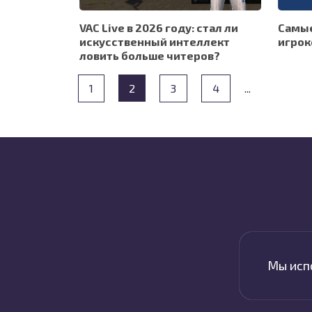
VAC Live в 2026 году: стал ли
Самые
искусственный интеллект
игрок
ловить больше читеров?
1
2
3
4
...
Мы испо