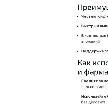
Преиму
Честная систе
Быстрый выво
Ежедневные 
вложений
Поддержка по
Как исп
и фарм
Следите за н
перспективн
Используйте
без депозита