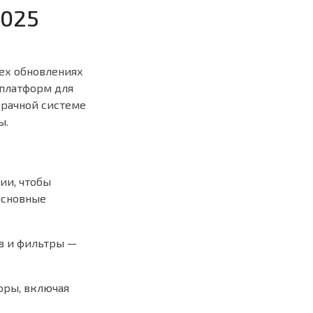
2025
ех обновлениях
 платформ для
зрачной системе
ы.
ии, чтобы
Основные
ов и фильтры —
оры, включая