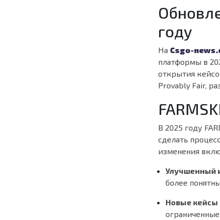
Обновле
году
На
Csgo-news.
платформы в 20
открытия кейс
Provably Fair, 
FARMSKI
В 2025 году FA
сделать процес
изменения вклю
Улучшенный 
более понятн
Новые кейсы 
ограниченные