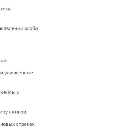
стема
появлении особо
ий:
 и улучшенные
 кейсы и
типу скинов
 новых странах,