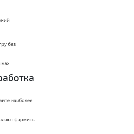
ений
гру без
ыках
работка
айте наиболее
воляют фармить