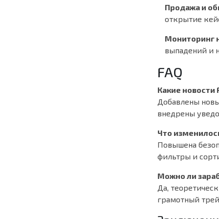
Продажа и об
открытие кей
Мониторинг 
выпадений и 
FAQ
Какие новости 
Добавлены новы
внедрены уведо
Что изменилос
Повышена безоп
фильтры и сорт
Можно ли зараб
Да, теоретичес
грамотный трейд