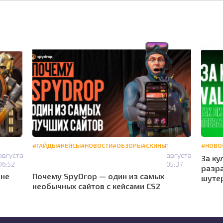
1
#ГАЙДЫ
#КЕЙСЫ
#НОВОСТИ
#ОБЗОРЫ
#СКИНЫ
1
#НОВО
августа
августа
За ку
06:52
05:37
разра
 не
Почему SpyDrop — один из самых
шуте
необычных сайтов с кейсами CS2