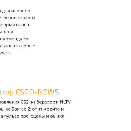
м для игроков
, безопасным и
 фармить без
, но и
екомендуем
ользовать новые
учать
дактор CSGO-NEWS
бновления CS2, киберспорт, HLTV-
 на Source 2: от тикрейта и
на пульсе про-сцены и рынка