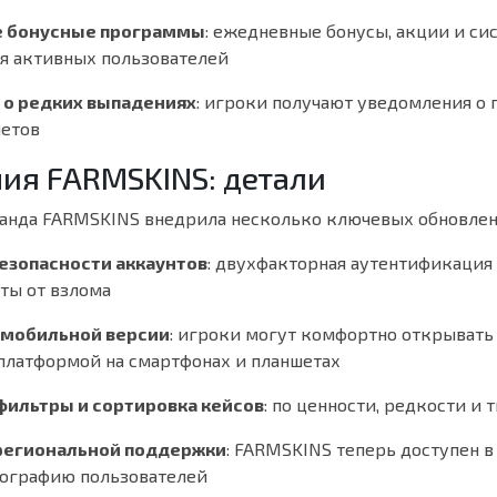
 бонусные программы
: ежедневные бонусы, акции и си
ля активных пользователей
 о редких выпадениях
: игроки получают уведомления о 
етов
ия FARMSKINS: детали
манда FARMSKINS внедрила несколько ключевых обновлен
езопасности аккаунтов
: двухфакторная аутентификация
ты от взлома
 мобильной версии
: игроки могут комфортно открывать
платформой на смартфонах и планшетах
ильтры и сортировка кейсов
: по ценности, редкости и 
региональной поддержки
: FARMSKINS теперь доступен в
еографию пользователей