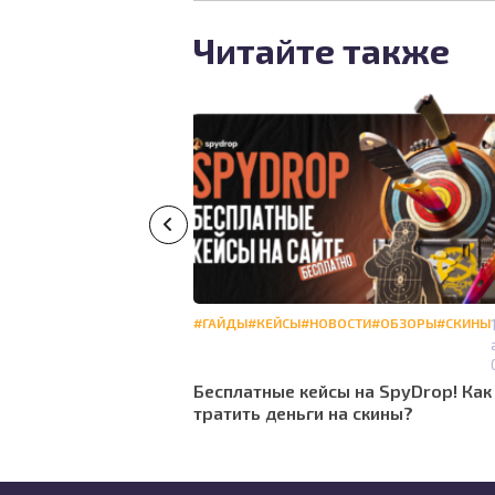
Читайте также
3 июля 12:40
#ГАЙДЫ
#КЕЙСЫ
#НОВОСТИ
#ОБЗОРЫ
#СКИНЫ
S2: индекс и цены
Бесплатные кейсы на SpyDrop! Как
тратить деньги на скины?