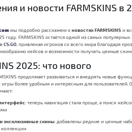
ния и новости FARMSKINS в 
com
мы подробно расскажем о
новостях FARMSKINS
и вс
25 году. FARMSKINS остаётся одной из самых популярных
ов
CS:GO
, привлекая игроков со всего мира благодаря про
разнообразию кейсов и возможности получать ценные скин
NS 2025: что нового
RMSKINS продолжает развиваться и внедрять новые функц
с игры более удобным и интересным для пользователей. 
чают:
интерфейс
: теперь навигация стала проще, а поиск кейс
ыми
и эксклюзивные скины
: добавлены редкие и ценные наб
 коллекции