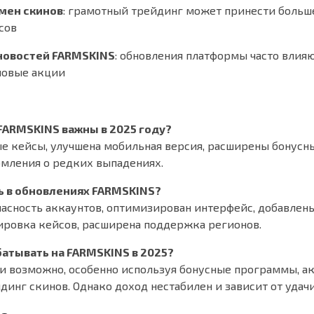
мен скинов
: грамотный трейдинг может принести больше
сов
новостей FARMSKINS
: обновления платформы часто влия
новые акции
FARMSKINS важны в 2025 году?
е кейсы, улучшена мобильная версия, расширены бонус
мления о редких выпадениях.
ь в обновлениях FARMSKINS?
асность аккаунтов, оптимизирован интерфейс, добавлен
ировка кейсов, расширена поддержка регионов.
атывать на FARMSKINS в 2025?
ки возможно, особенно используя бонусные программы, а
инг скинов. Однако доход нестабилен и зависит от удачи