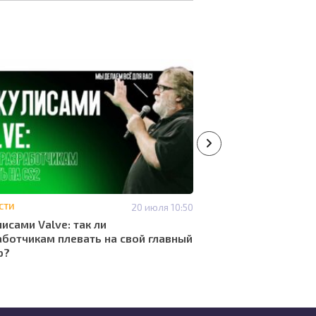
СТИ
20 июля 10:50
#НОВОСТИ
лисами Valve: так ли
Топ команд с лучше
ботчикам плевать на свой главный
Mirage
р?