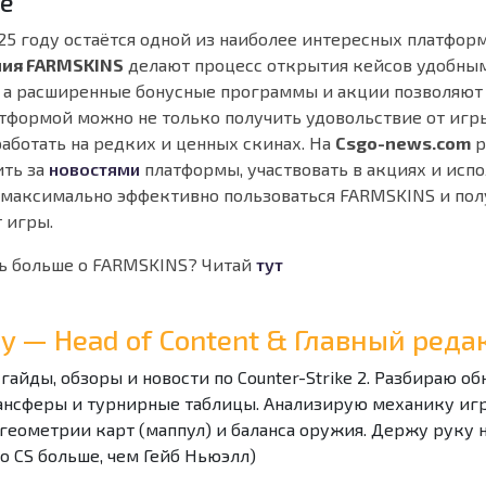
е
25 году остаётся одной из наиболее интересных платфор
ия FARMSKINS
делают процесс открытия кейсов удобным
 а расширенные бонусные программы и акции позволяют
тформой можно не только получить удовольствие от игры
аботать на редких и ценных скинах. На
Csgo-news.com
р
ить за
новостями
платформы, участвовать в акциях и исп
 максимально эффективно пользоваться FARMSKINS и пол
 игры.
ь больше о FARMSKINS? Читай
тут
Ray — Head of Content & Главный ре
 гайды, обзоры и новости по Counter-Strike 2. Разбираю о
ансферы и турнирные таблицы. Анализирую механику игры
геометрии карт (маппул) и баланса оружия. Держу руку 
 о CS больше, чем Гейб Ньюэлл)