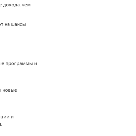
 дохода, чем
ют на шансы
ные программы и
ы новые
кции и
.